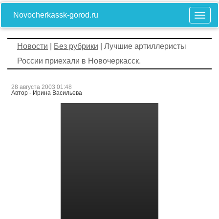
Novocherkassk-gorod.ru
Новости
|
Без рубрики
| Лучшие артиллеристы
России приехали в Новочеркасск.
28 августа 2003 01:48
Автор - Ирина Васильева