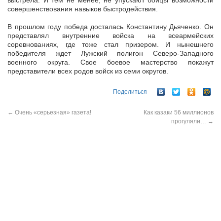
выстрела. И тем не менее, не упускают бойцы возможности
совершенствования навыков быстродействия.
В прошлом году победа досталась Константину Дьяченко. Он
представлял внутренние войска на всеармейских
соревнованиях, где тоже стал призером. И нынешнего
победителя ждет Лужский полигон Северо-Западного
военного округа. Свое боевое мастерство покажут
представители всех родов войск из семи округов.
Поделиться
←
Очень «серьезная» газета!
Как казаки 56 миллионов
прогуляли…
→