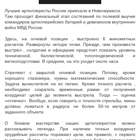
Лучшие артиллеристы России приехали в Новочеркасск.
Там проходит финальный этап состязаний по полевой выучке
командиров артиллерийских батарей и дивизионов внутренних
войск МВД России.
Здесь, на
огневой позиции , выстроено 6 минометных
расчетов. Развернуты четыре точки. Прежде, чем произвести
выстрел , солдатам и офицерам предстоит показать уровень
технической, баллистической, топогеодезической и
метеоподготовки. В среднем, на это уходит около часа.
Стреляют с закрытой огневой позиции. Потому, кроме
хорошего глазомера, нужны математические способности.
Задача вычислителя не из легких. Кроме точного расчета ,
необходимо сократить временные рамки от получения
координат целей до момента выстрела. Тогда — оценка
«отлично». Вообще, если говорить о точности стрельбы, мины
должны ложиться в радиусе не более 50-ти метров от
заданного объекта.
О боевом мастерстве наших артиллеристов можно
рассказывать легенды. При наличии точных координат
орудийные рассчеты поражают цели, как правило, с первого