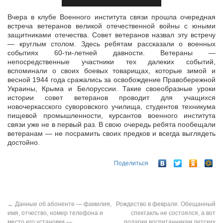
Вчера в клубе Военного института связи прошла очередная
встреча ветеранов великой отечественной войны с юными
защитниками отечества. Совет ветеранов назвал эту встречу
— круглым столом. Здесь ребятам
рассказали о военных
событиях 60-ти-летней давности. Ветераны —
непосредственные участники тех далеких событий,
вспоминали о своих боевых товарищах, которые зимой и
весной 1944 года сражались за освобождение Правобережной
Украины, Крыма и Белоруссии. Такие своеобразные уроки
истории совет ветеранов проводит для учащихся
новочеркасского суворовского училища, студентов техникума
пищевой промышленности, курсантов военного института
связи уже не в первый раз. В свою очередь ребята пообещали
ветеранам — не посрамить своих предков и всегда выглядеть
достойно.
Поделиться
←
Данные об абоненте — фамилия,
Рождество в феврале. Обещанный
имя, отчество, номер телефона и
спектакль не состоялся, а вот
место его установки —
подарки воспитанникам детских