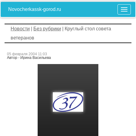
Novocherkassk-gorod.ru
Новости
|
Без рубрики
| Круглый стол совета
ветеранов
05 февраля 2004 11:03
Автор - Ирина Васильева