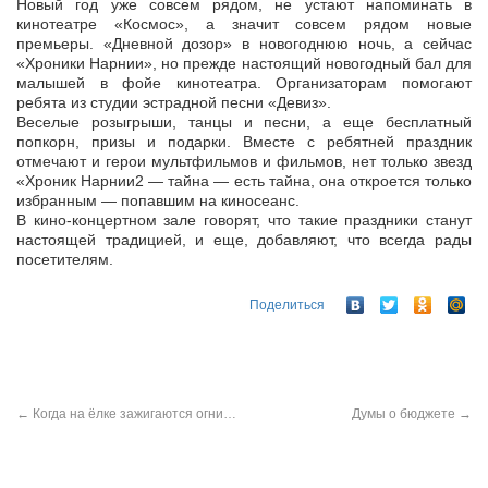
Новый год уже совсем рядом, не устают напоминать в
кинотеатре «Космос», а значит совсем рядом новые
премьеры. «Дневной дозор» в новогоднюю ночь, а сейчас
«Хроники Нарнии», но прежде настоящий
новогодный бал для
малышей в фойе кинотеатра. Организаторам помогают
ребята из студии эстрадной песни «Девиз».
Веселые розыгрыши, танцы и песни, а еще бесплатный
попкорн, призы и подарки. Вместе с ребятней праздник
отмечают и герои мультфильмов и фильмов, нет только звезд
«Хроник Нарнии2 — тайна — есть тайна, она откроется только
избранным — попавшим на киносеанс.
В кино-концертном зале говорят, что такие праздники станут
настоящей традицией, и еще, добавляют, что всегда рады
посетителям.
Поделиться
←
Когда на ёлке зажигаются огни…
Думы о бюджете
→