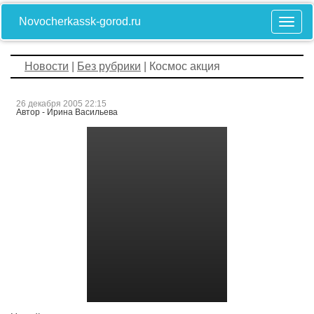
Novocherkassk-gorod.ru
Новости
|
Без рубрики
| Космос акция
26 декабря 2005 22:15
Автор - Ирина Васильева