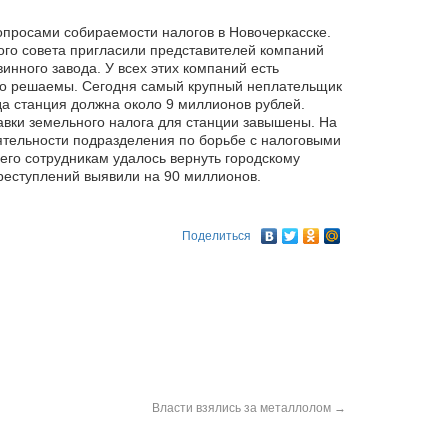
опросами собираемости налогов в Новочеркасске.
го совета пригласили представителей компаний
инного завода. У всех этих компаний есть
гко решаемы. Сегодня самый крупный неплательщик
а станция должна около 9 миллионов рублей.
авки земельного налога для станции завышены. На
ятельности подразделения по борьбе с налоговыми
его сотрудникам удалось вернуть городскому
реступлений выявили на 90 миллионов.
Поделиться
Власти взялись за металлолом
→