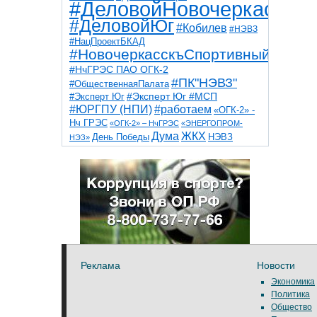
#ДеловойНовочеркасск
#ДеловойЮг
#Кобилев
#НЭВЗ
#НацПроектБКАД
#НовочеркасскъСпортивный
#НчГРЭС ПАО ОГК-2
#ПК"НЭВЗ"
#ОбщественнаяПалата
#Эксперт Юг
#Эксперт Юг #МСП
#ЮРГПУ (НПИ)
#работаем
«ОГК-2» -
Нч ГРЭС
«ОГК-2» – НчГРЭС
«ЭНЕРГОПРОМ-
Дума
ЖКХ
НЭВЗ
День Победы
НЭЗ»
ТНТ
НчГРЭС
Победа
Собор
ТПП
благоустройство
ветераны
выборы
дети
дороги
казаки
коррупция
космос
парк
общественная палата
пожар
роща
спорт
художники
театр
транспорт
Реклама
Новости
Экономика
Политика
Общество