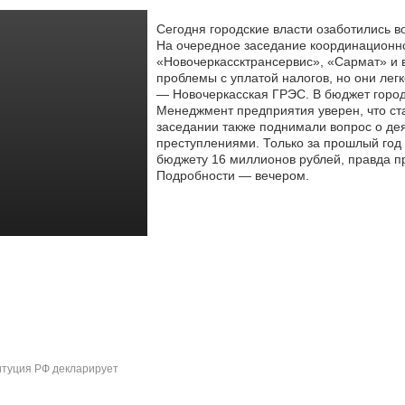
Сегодня городские власти озаботились в
На очередное заседание координационно
«Новочеркассктрансервис»,
«Сармат» и в
проблемы с уплатой налогов, но они ле
— Новочеркасская ГРЭС. В бюджет город
Менеджмент предприятия уверен, что ст
заседании также поднимали вопрос о де
преступлениями. Только за прошлый год 
бюджету 16 миллионов рублей, правда п
Подробности — вечером.
туция РФ декларирует