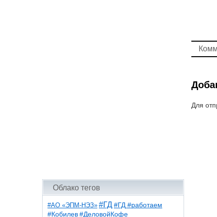
Комм
Доба
Для отп
Облако тегов
#ГД
#АО «ЭПМ-НЭЗ»
#ГД #работаем
#ДеловойКофе
#Кобилев