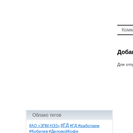
Комм
Доба
Для отп
Облако тегов
#ГД
#АО «ЭПМ-НЭЗ»
#ГД #работаем
#ДеловойКофе
#Кобилев