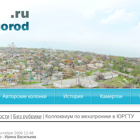
Авторские колонки
История
Камертон
ости
|
Без рубрики
| Коллоквиум по мехатронике в ЮРГТУ
ентября 2006 12:48
р - Ирина Васильева