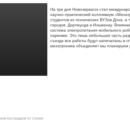
На три дня Новочеркасск стал междуна
научно-практический коллоквиум «Мехат
студентов из технических ВУЗов Дона, а
т
городов: Дортмунда и Ильменау. Влияние
система электропитания мобильного роб
парковке. Это лишь небольшая часть раз
съезда все работы будут напечатаны в с
мехатроника объединяет мы планируем р
нов пострадали от стихии