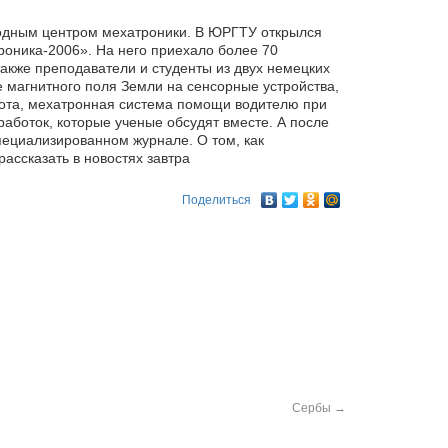
родным центром мехатроники. В ЮРГТУ открылся
роника-2006». На него приехало более 70
акже преподаватели и студенты из двух немецких
 магнитного поля Земли на сенсорные устройства,
ота, мехатронная система помощи водителю при
работок, которые ученые обсудят вместе. А после
пециализированном журнале. О том, как
ассказать в новостях завтра
Поделиться
Сербы
→