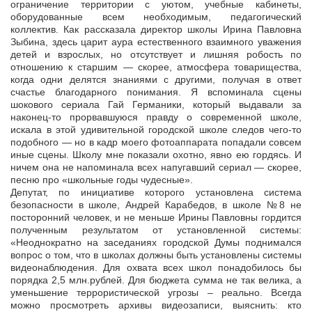
ограничение территории с уютом, учебные кабинеты,
оборудованные всем необходимым, педагогический
коллектив. Как рассказала директор школы Ирина Павловна
Зыбина, здесь царит аура естественного взаимного уважения
детей и взрослых, но отсутствует и лишняя робость по
отношению к старшим — скорее, атмосфера товарищества,
когда одни делятся знаниями с другими, получая в ответ
счастье благодарного понимания. Я вспоминала сцены
шокового сериала Гай Германики, который выдавали за
наконец-то прорвавшуюся правду о современной школе,
искала в этой удивительной городской школе следов чего-то
подобного — но в кадр моего фотоаппарата попадали совсем
иные сцены. Школу мне показали охотно, явно ею гордясь. И
ничем она не напоминала всех напугавший сериал — скорее,
песню про «школьные годы чудесные».
Депутат, по инициативе которого установлена система
безопасности в школе, Андрей Карабедов, в школе №8 не
посторонний человек, и не меньше Ирины Павловны гордится
полученным результатом от установленной системы:
«Неоднократно на заседаниях городской Думы поднимался
вопрос о том, что в школах должны быть установлены системы
видеонаблюдения. Для охвата всех школ понадобилось бы
порядка 2,5 млн.рублей. Для бюджета сумма не так велика, а
уменьшение террористической угрозы – реально. Всегда
можно просмотреть архивы видеозаписи, выяснить: кто