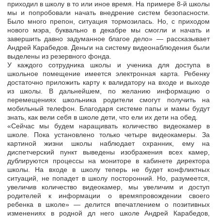
приходил в школу в то или иное время. На примере 8-й школы
мы и попробовали начать внедрение систем безопасности.
Было много препон, ситуация тормозилась. Но, с приходом
нового мэра, буквально в декабре мы смогли и начать и
завершить давно задуманное благое дело» — рассказывает
Андрей Карабедов. Деньги на систему видеонаблюдения были
выделены из резервного фонда.
У каждого сотрудника школы и ученика для доступа в
школьное помещение имеется электронная карта. Ребенку
достаточно приложить карту к валидатору на входе и выходе
из школы. В дальнейшем, по желанию информацию о
перемещениях школьника родители смогут получить на
мобильный телефон. Благодаря системе папы и мамы будут
знать, как вели себя в школе дети, что ели их дети на обед.
«Сейчас мы будем наращивать количество видеокамер в
школе. Пока установлено только четыре видеокамеры. За
картиной жизни школы наблюдает охранник, ему на
диспетчерский пункт выведены изображения всех камер,
дублируются процессы на мониторе в кабинете директора
школы. На входе в школу теперь не будет конфликтных
ситуаций, не попадет в школу посторонний. Но, разумеется,
увеличив количество видеокамер, мы увеличим и доступ
родителей к информации о времяпровождении своего
ребенка в школе» — делится впечатлением о позитивных
изменениях в родной дл него школе Андрей Карабедов,