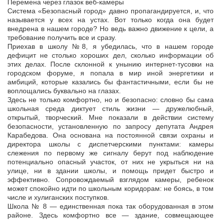
Перемена через глазок веб-камеры
Система «Безопасный город» давно пропагандируется, и, что
называется у всех на устах. Вот только когда она будет
внедрена в нашем городе? Но ведь важно движение к
цели, а
требование получить все и сразу.
Приехав в школу №8, я убедилась, что в нашем городе
дефицит не столько хороших дел, сколько информации об
этих делах. После склонной к унынию интернет-тусовки на
городском форуме, я попала в мир иной энергетики и
амбиций, которые казались бы фантастичными, если бы не
воплощались буквально на глазах.
Здесь не только комфортно, но и безопасно: словно бы сама
школьная среда диктует стиль жизни — дружелюбный,
открытый, творческий. Мне показали в действии систему
безопасности, установленную по запросу депутата Андрея
Карабедова. Она основана на постоянной связи охраны и
директора школы с диспетчерскими пунктами: камеры
слежения по первому же сигналу берут под наблюдение
потенциально опасный участок, от них не укрыться ни на
улице, ни в здании школы, и помощь придет быстро и
эффективно. Сопровождаемый взглядом камеры, ребенок
может спокойно идти по школьным коридорам: не боясь, в том
числе и хулиганских поступков.
Школа № 8 — единственная пока так оборудованная в этом
районе. Здесь комфортно все — здание, совмещающее