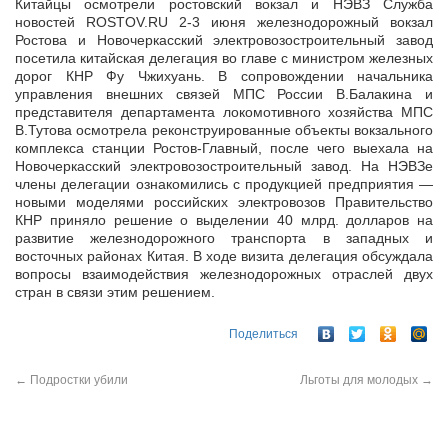
Китайцы осмотрели ростовский вокзал и НЭВЗ Служба
новостей ROSTOV.RU 2-3 июня железнодорожный вокзал
Ростова и Новочеркасский электровозостроительный завод
посетила китайская делегация во главе с
министром железных
дорог КНР Фу Чжихуань. В сопровождении начальника
управления внешних связей МПС России В.Балакина и
представителя департамента локомотивного хозяйства МПС
В.Тутова осмотрела реконструированные объекты вокзального
комплекса станции Ростов-Главный, после чего выехала на
Новочеркасский электровозостроительный завод. На НЭВЗе
члены делегации ознакомились с продукцией предприятия —
новыми моделями российских электровозов Правительство
КНР приняло решение о выделении 40 млрд. долларов на
развитие железнодорожного транспорта в западных и
восточных районах Китая. В ходе визита делегация обсуждала
вопросы взаимодействия железнодорожных отраслей двух
стран в связи этим решением.
Поделиться
←
Подростки убили
Льготы для молодых
→