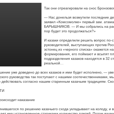
Так они отреагировали на снос Бронзово
— Нас донельзя возмутили последние де
заявил «Комсомолке» первый
зам. атама
БАРЫШНИКОВ. — И мы собрались на расш
пор будет это продолжаться?»
И казаки определили решить вопрос по-с
руководителей, выступающих против Росс
эстонец из «черного списка» окажется на
формирования, его поймают и всыпят пле
подразделения казаков находятся в 32 с
реальной…
ение уже доведено до всех казаков и ими будет исполнено, — уве
ского руководства так поступают с нашими соотечественниками, мы
 действовать согласно нашим старинным казачьим традициям. Скор
ТИ
роисходит наказание
нившегося по решению казачьего схода укладывают на колоду, и ва
ает ему установленное стариками количество плетей. Потом вахмис