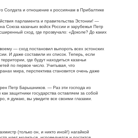
го Cолдата и отношение к россиянам в Прибалтике
йствия парламента и правительства Эстонии! —
на Союза казачьих войск России и зарубежья Петр
иренный сход, где прозвучало: «Доколе? До каких
воему — сход постановил выпороть всех эстонских
ии. И даже составили их список. Теперь, если
 территории, где будут находиться казачьи
тей по первое число. Учитывая, что
транах мира, перспектива становится очень даже
рен Петр Барышников. — Раз эти господа из
 как защитники государства оставляем за собой
о, я думаю, вы увидите все своими глазами.
хмистр (только он, и никто иной!) нагайкой
тр идет молиться, исповедуется и постится.