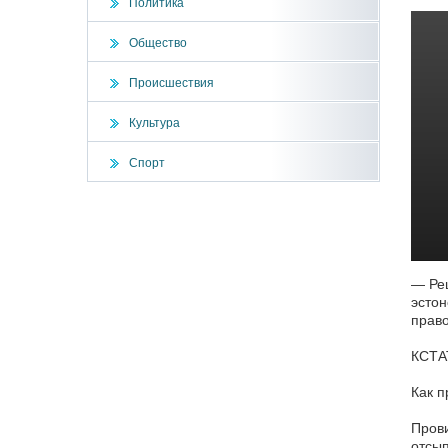
Политика
Общество
Происшествия
Культура
Спорт
— Реш
эстон
право
КСТА
Как п
Прови
отсып