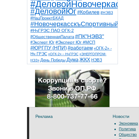
#ДеловойНовочеркасск
#ДеловойЮг
#Кобилев
#НЭВЗ
#НацПроектБКАД
#НовочеркасскъСпортивный
#НчГРЭС ПАО ОГК-2
#ПК"НЭВЗ"
#ОбщественнаяПалата
#Эксперт Юг
#Эксперт Юг #МСП
#ЮРГПУ (НПИ)
#работаем
«ОГК-2» -
Нч ГРЭС
«ОГК-2» – НчГРЭС
«ЭНЕРГОПРОМ-
Дума
ЖКХ
НЭВЗ
День Победы
НЭЗ»
ТНТ
НчГРЭС
Победа
Собор
ТПП
благоустройство
ветераны
выборы
дети
дороги
казаки
коррупция
космос
парк
общественная палата
пожар
роща
спорт
художники
театр
транспорт
Реклама
Новости
Экономика
Политика
Общество