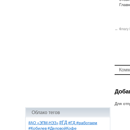
Главн
←
Флагу 
Комм
Доба
Для отп
Облако тегов
#ГД
#АО «ЭПМ-НЭЗ»
#ГД #работаем
#ДеловойКофе
#Кобилев