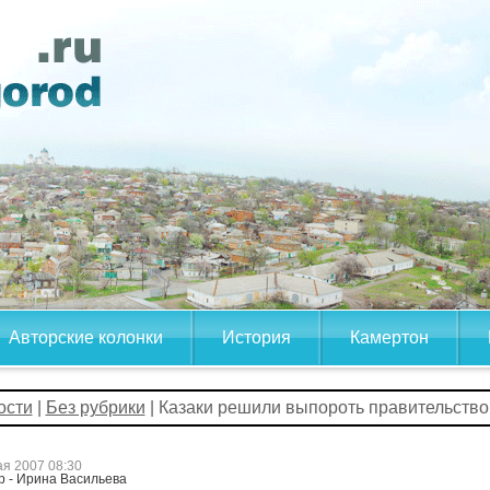
Авторские колонки
История
Камертон
ости
|
Без рубрики
| Казаки решили выпороть правительство
ая 2007 08:30
р - Ирина Васильева