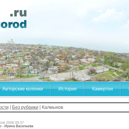
Авторские колонки
История
Камертон
ости
|
Без рубрики
| Калмыков
юля 2006 09:37
р - Ирина Васильева