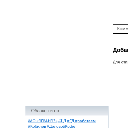
Комм
Доба
Для отп
Облако тегов
#ГД
#АО «ЭПМ-НЭЗ»
#ГД #работаем
#ДеловойКофе
#Кобилев