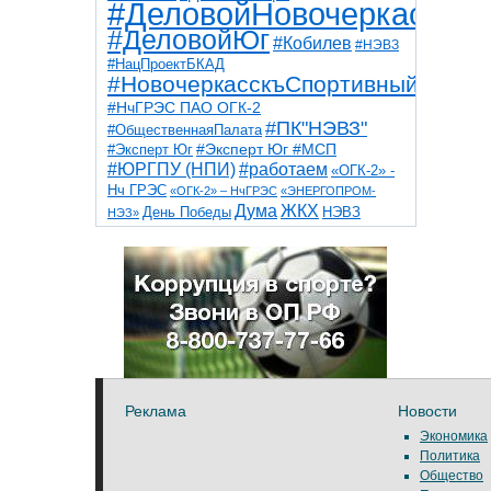
#ДеловойНовочеркасск
#ДеловойЮг
#Кобилев
#НЭВЗ
#НацПроектБКАД
#НовочеркасскъСпортивный
#НчГРЭС ПАО ОГК-2
#ПК"НЭВЗ"
#ОбщественнаяПалата
#Эксперт Юг
#Эксперт Юг #МСП
#ЮРГПУ (НПИ)
#работаем
«ОГК-2» -
Нч ГРЭС
«ОГК-2» – НчГРЭС
«ЭНЕРГОПРОМ-
Дума
ЖКХ
НЭВЗ
День Победы
НЭЗ»
ТНТ
НчГРЭС
Победа
Собор
ТПП
благоустройство
ветераны
выборы
дети
дороги
казаки
коррупция
космос
парк
общественная палата
пожар
роща
спорт
художники
театр
транспорт
Реклама
Новости
Экономика
Политика
Общество