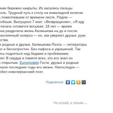
нки бережно накрыты. Их касались пальцы
оль. Трудный путь к столу на инвалидной коляске.
 пожелтевшем от времени листе. Рядом —
собным. Выпущено 7 книг: «Возвращение», «Я иду
 печать готовится восьмая. 18 лет — время
на разделила жизнь Калмыкова на до и после.
ассеянный склероз — он, как уверяют друзья, руки
ства.
и родные и друзья, Калмыкова-Поэта — литераторы
гко и бесхитростно. Без пафоса и украшений. Так
ясь подняться над бедами и проблемами.
т. В сердце и памяти всех, кто его знал он
и открытым.
Euromodels
Гости, друзья и родные
инали последние годы его жизни. Напоследок —
юбил новочеркасский поэт.
Поделиться
Не штраф, а тюрьма
→