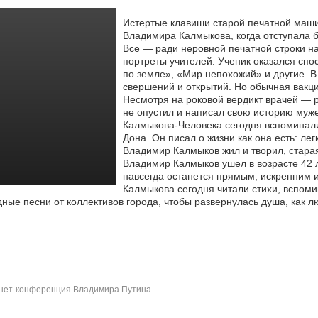
Истертые клавиши старой печатной маши
Владимира Калмыкова, когда отступала б
Все — ради неровной печатной строки
на
портреты учителей. Ученик оказался спо
по земле», «Мир непохожий» и другие. В
свершений и открытий. Но обычная вакци
Несмотря на роковой вердикт врачей — р
не опустил и написал свою историю муже
Калмыкова-Человека сегодня вспоминал
Дона. Он писал о жизни как она есть: ле
Владимир Калмыков жил и творил, стара
Владимир Калмыков ушел в возрасте 42 ле
навсегда останется прямым, искренним 
Калмыкова сегодня читали стихи, вспом
ные песни от коллективов города, чтобы развернулась душа, как л
ет-конференция Владимира Путина