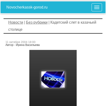
Novocherkassk-gorod.ru
Новости
|
Без рубрики
| Кадетский слет в казачьей
столице
11 октября 2004 18:00
Автор - Ирина Васильева