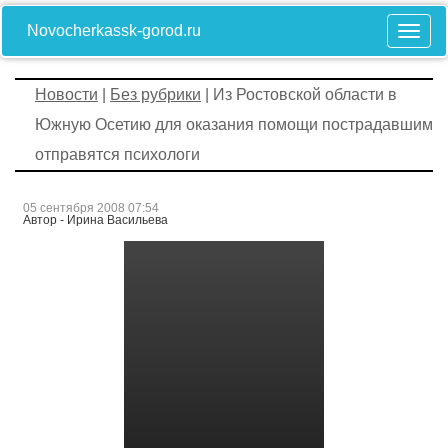
Novocherkassk-gorod.ru
Новости
|
Без рубрики
| Из Ростовской области в
Южную Осетию для оказания помощи пострадавшим
отправятся психологи
05 сентября 2008 07:54
Автор - Ирина Васильева