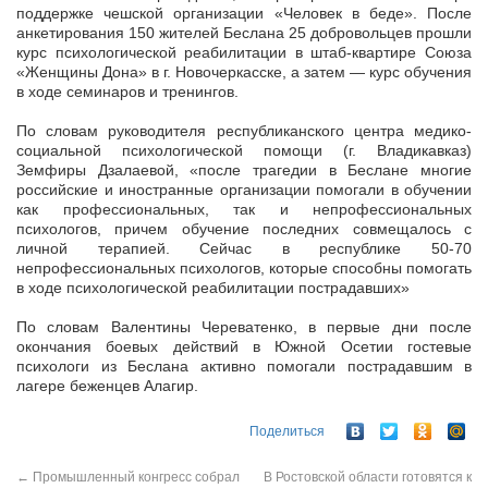
поддержке чешской организации «Человек в беде». После
анкетирования 150 жителей Беслана 25 добровольцев прошли
курс психологической реабилитации в штаб-квартире Союза
«Женщины Дона» в г. Новочеркасске, а затем — курс обучения
в ходе семинаров и тренингов.
По словам руководителя республиканского центра медико-
социальной психологической помощи (г. Владикавказ)
Земфиры Дзалаевой, «после трагедии в Беслане многие
российские и иностранные организации помогали в обучении
как профессиональных, так и непрофессиональных
психологов, причем обучение последних совмещалось с
личной терапией. Сейчас в республике 50-70
непрофессиональных психологов, которые способны помогать
в ходе психологической реабилитации пострадавших»
По словам Валентины Череватенко, в первые дни после
окончания боевых действий в Южной Осетии гостевые
психологи из Беслана активно помогали пострадавшим в
лагере беженцев Алагир.
Поделиться
←
Промышленный конгресс собрал
В Ростовской области готовятся к