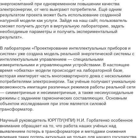
энергокомпаний при одновременном повышении качества
электроэнергии, от чего выиграют потребители. Ещё одним
результатом проекта может быть использование созданной
натурной модели как услуги. Зайдя на наш сайт, пользователь
сможет получить доступ в виртуальную лабораторию, задать
необходимые параметры и получить экспериментальный
результат».
В лаборатории «Проектирование интеллектуальных приборов и
систем» уже создана модель реальной энергетической системы с
интеллектуальным управлением — специальными
измерительными и управляющими устройствами. В настоящее
время «обкатка» модели происходит на лабораторной базе,
которая имитирует часть многоквартирного дома с несколькими
потребителями электроэнергии. Так учёные получают уникальную
возможность имитации различных режимов работы реальной сети
— симметричные и несимметричные, а также несинусоидальные
режимы с заданием гармонических составляющих. Основным
объектом исследования при этом является силовой
трансформатор.
Научный руководитель ЮРГПУ(НПИ) Н.И. Горбатенко особенное
внимание обращает на то, что работа наших учёных над
выявлением потерь в трансформаторе и методами снижения
влияния таких потерь актуальна не только для нашего государства,