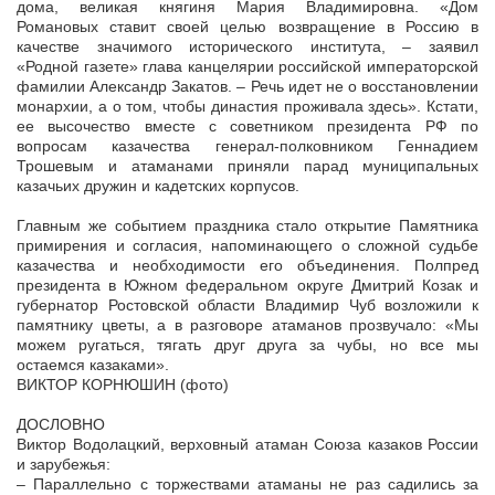
дома, великая княгиня Мария Владимировна. «Дом
Романовых ставит своей целью возвращение в Россию в
качестве значимого исторического института, – заявил
«Родной газете» глава канцелярии российской императорской
фамилии Александр Закатов. – Речь идет не о восстановлении
монархии, а о том, чтобы династия проживала здесь». Кстати,
ее высочество вместе с советником президента РФ по
вопросам казачества генерал-полковником Геннадием
Трошевым и атаманами приняли парад муниципальных
казачьих дружин и кадетских корпусов.
Главным же событием праздника стало открытие Памятника
примирения и согласия, напоминающего о сложной судьбе
казачества и необходимости его объединения. Полпред
президента в Южном федеральном округе Дмитрий Козак и
губернатор Ростовской области Владимир Чуб возложили к
памятнику цветы, а в разговоре атаманов прозвучало: «Мы
можем ругаться, тягать друг друга за чубы, но все мы
остаемся казаками».
ВИКТОР КОРНЮШИН (фото)
ДОСЛОВНО
Виктор Водолацкий, верховный атаман Союза казаков России
и зарубежья:
– Параллельно с торжествами атаманы не раз садились за