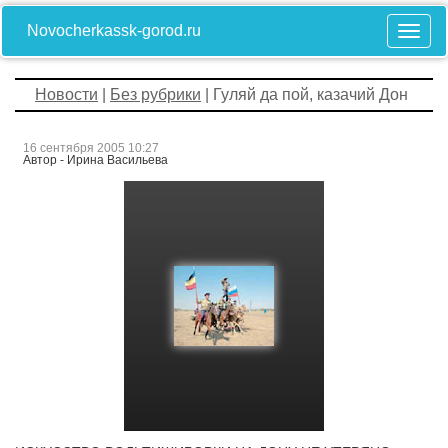
Novocherkassk-gorod.ru
Новости
|
Без рубрики
| Гуляй да пой, казачий Дон
16 сентября 2005 10:27
Автор - Ирина Васильева