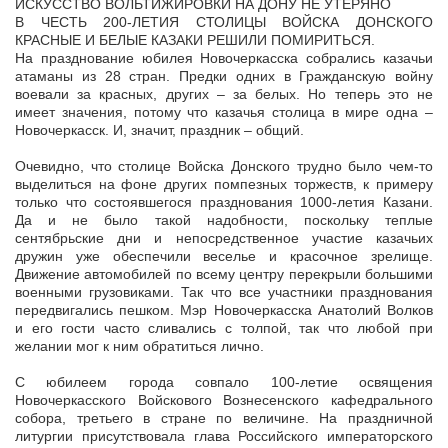
ИСКУССТВО ВОЛЬТИЖИРОВКИ НА ДОНУ НЕ УТЕРЯНО
В ЧЕСТЬ 200-ЛЕТИЯ СТОЛИЦЫ ВОЙСКА ДОНСКОГО
КРАСНЫЕ И БЕЛЫЕ КАЗАКИ РЕШИЛИ ПОМИРИТЬСЯ.
На празднование юбилея Новочеркасска собрались казачьи
атаманы из 28
стран. Предки одних в Гражданскую войну
воевали за красных, других – за белых. Но теперь это не
имеет значения, потому что казачья столица в мире одна –
Новочеркасск. И, значит, праздник – общий.
Очевидно, что столице Войска Донского трудно было чем-то
выделиться на фоне других помпезных торжеств, к примеру
только что состоявшегося празднования 1000-летия Казани.
Да и не было такой надобности, поскольку теплые
сентябрьские дни и непосредственное участие казачьих
дружин уже обеспечили веселье и красочное зрелище.
Движение автомобилей по всему центру перекрыли большими
военными грузовиками. Так что все участники празднования
передвигались пешком. Мэр Новочеркасска Анатолий Волков
и его гости часто сливались с толпой, так что любой при
желании мог к ним обратиться лично.
С юбилеем города совпало 100-летие освящения
Новочеркасского Войскового Вознесенского кафедрального
собора, третьего в стране по величине. На праздничной
литургии присутствовала глава Российского императорского