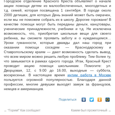
Городское отделение Красного Креста объявляет о начале
акции помощи детям из малообеспеченных, многодетных и
т.д. семей, которая посвящена 1 сентября. В городе около
2000 детишек, для которых День
знаний может быть омрачен,
если мы не поможем собрать их в школу. Дорогие горожане! В
качестве помощи могут быть переданы деньги, канцтовары,
ученические принадлежности, учебники и т.д. Не исключена
возможность, что, приобретая школьные вещи для своего
ребенка, вы сможете проявить заботу и о нуждающемся…
Уроки гуманности, которые дважды дал наш город при
оказании помощи соседям — Краснодарскому и
Ставропольскому краям — дают возможность сделать вывод,
что всем миром можно решить любую проблему. Тем более ту,
что замыкается в рамках одного города. Итак, Красный Крест
проводит акцию помощи школьникам. Помогите: ул.
Дворцовая, 12, с 9.00 до 16.00, выходные — суббота,
воскресенье. В настоящее время
интим работа в Москве
пользуется огромной популярностью. Благодаря данной
профессии, многие девушки выходят замуж за французов,
немцев и американцев.
Поделиться
←
“Горим!” Как сообщает
Каким был прожиточный
→