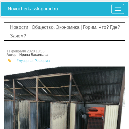
Novocherkassk-gorod.ru
Новости
|
Общество
,
Экономика
| Горим. Что? Где?
Зачем?
11 февраля 2020 18:35
Автор - Ирина Васильева
#мусорнаяРеформа