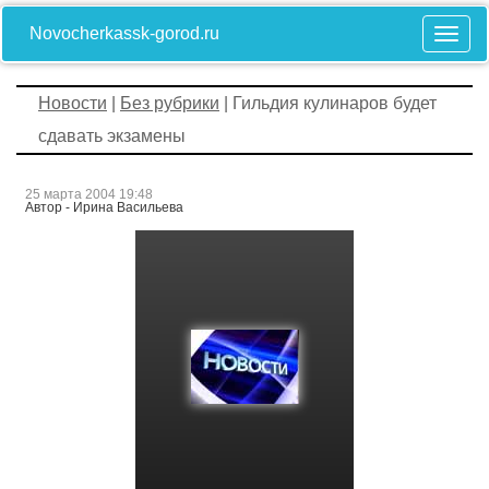
Novocherkassk-gorod.ru
Новости
|
Без рубрики
| Гильдия кулинаров будет
сдавать экзамены
25 марта 2004 19:48
Автор - Ирина Васильева