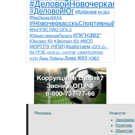
#ДеловойНовочеркасск
#ДеловойЮг
#Кобилев
#НЭВЗ
#НацПроектБКАД
#НовочеркасскъСпортивный
#НчГРЭС ПАО ОГК-2
#ПК"НЭВЗ"
#ОбщественнаяПалата
#Эксперт Юг
#Эксперт Юг #МСП
#ЮРГПУ (НПИ)
#работаем
«ОГК-2» -
Нч ГРЭС
«ОГК-2» – НчГРЭС
«ЭНЕРГОПРОМ-
Дума
ЖКХ
НЭВЗ
День Победы
НЭЗ»
ТНТ
НчГРЭС
Победа
Собор
ТПП
благоустройство
ветераны
выборы
дети
дороги
казаки
коррупция
космос
парк
общественная палата
пожар
роща
спорт
художники
театр
транспорт
Реклама
Новости
Экономика
Политика
Общество