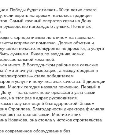
днем Победы будут отмечать 60-ти летие своего
у, если верить историкам, началась традиция
тов. Самый крупный оператор связи на Дону
я руководство награждало лучших. Почетных
.
езды с корпоративным логотипом на лацканах.
зисты встречают помпезно. Долгие объятия и
лучается нечасто: конкуренты не дремлют, а услуги
быть лучшими. Лидер по введению новых
рофессиональной командой.
ься много. В Волгодонском районе все сельские
а 7-ми значную нумерацию, а междугородная и
овэлектросвязь» стала победителем
аров и услуг» и получила знак качества. В дирекции
ва. Многих сегодня назвали поименно. Первый в
Дону — начальник новочеркасского узла связи
е, на этот раз в адрес руководителя.
касск получает еще 5 благодарностей. Знаком
ерия Строилова. Благодарности директора филиала
минают ветеранов связи. Многие из них —
ина Новикова, она стояла у истоков строительства
амое современное оборудование без