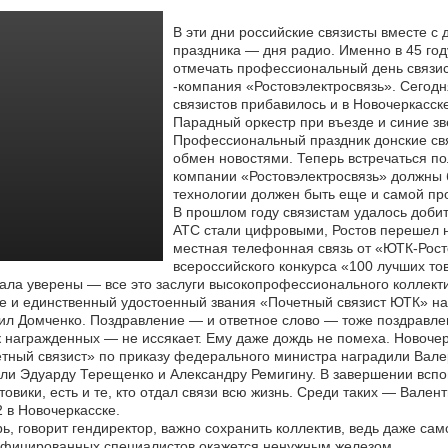
В эти дни российские связисты вместе с 
праздника — дня радио. Именно в 45 год
отмечать профессиональный день
связис
-компания «Ростовэлектросвязь». Сегодн
связистов прибавилось и в Новочеркасске
Парадный оркестр при въезде и синие зв
Профессиональный праздник донские свя
обмен новостями. Теперь встречаться по
компании «Ростовэлектросвязь» должны 
технологии должен быть еще и самой п
В прошлом году связистам удалось добит
АТС стали цифровыми, Ростов перешел н
местная телефонная связь от «ЮТК-Рост
всероссийского конкурса «100 лучших тов
ла уверены — все это заслуги высокопрофессионального коллекти
е и единственный удостоенный звания «Почетный связист ЮТК» на 
л Домченко. Поздравление — и ответное слово — тоже поздравлени
 награжденных — не иссякает. Ему даже дождь не помеха. Новочер
тный связист» по приказу федерального министра наградили Вал
ли Эдуарду Терещенко и Александру Ремигину. В завершении вспо
овики, есть и те, кто отдал связи всю жизнь. Среди таких — Валент
 в Новочеркасске.
ь, говорит гендиректор, важно сохранить коллектив, ведь даже с
ифицированных специалистов окажется ненужным железом.