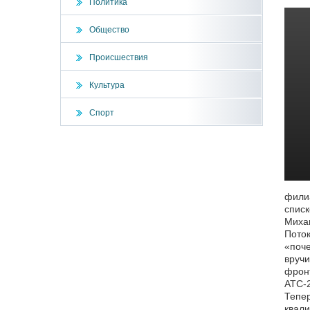
Политика
Общество
Происшествия
Культура
Спорт
филиа
списк
Михаи
Поток
«поче
вручи
фронт
АТС-2
Тепер
квал