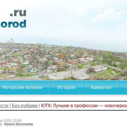
Авторские колонки
История
Камертон
ости
|
Без рубрики
|
ЮТК: Лучшие в профессии — новочерк
ая 2005 10:58
р - Ирина Васильева