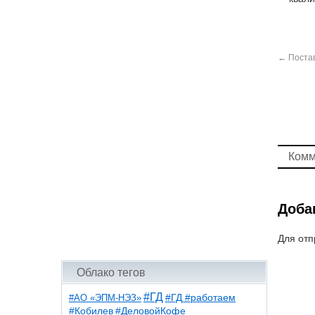
←
Поста
Комм
Доба
Для отп
Облако тегов
#ГД
#АО «ЭПМ-НЭЗ»
#ГД #работаем
#ДеловойКофе
#Кобилев