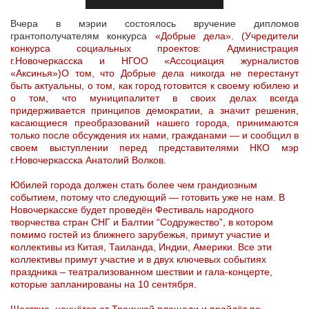
Вчера в мэрии состоялось вручение дипломов
грантополучателям конкурса
«Добрые дела». (Учредители
конкурса социальных проектов: Администрация
г.Новочеркасска и НГОО «Ассоциация
журналистов
«Аксинья»)О том, что Добрые дела никогда не перестанут
быть актуальны, о том, как город готовится к своему юбилею и
о том, что муниципалитет в своих делах всегда
придерживается принципов демократии, а значит решения,
касающиеся преобразований нашего города, принимаются
только после обсуждения их нами, гражданами — и сообщил в
своем выступлении перед представителями НКО мэр
г.Новочеркасска Анатолий Волков.
Юбилей города должен стать более чем грандиозным
событием, потому что следующий — готовить уже не нам. В
Новочеркасске будет проведён Фестиваль народного
творчества стран СНГ и Балтии “Содружество”, в котором
помимо гостей из ближнего зарубежья, примут участие и
коллективы из Китая, Таиланда, Индии, Америки. Все эти
коллективы примут участие и в двух ключевых событиях
праздника – театрализованном шествии и гала-концерте,
которые запланированы на 10 сентября.