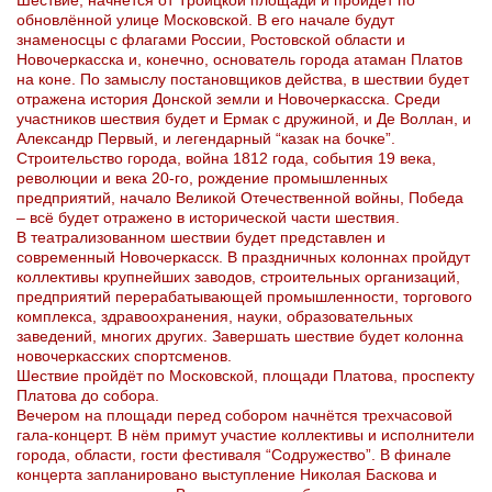
Шествие, начнётся от Троицкой площади и пройдёт по
обновлённой улице Московской. В его начале будут
знаменосцы с флагами России, Ростовской области и
Новочеркасска и, конечно, основатель города атаман Платов
на коне. По замыслу постановщиков действа, в шествии будет
отражена история Донской земли и Новочеркасска. Среди
участников шествия будет и Ермак с дружиной, и Де Воллан, и
Александр Первый, и легендарный “казак на бочке”.
Строительство города, война 1812 года, события 19 века,
революции и века 20-го, рождение промышленных
предприятий, начало Великой Отечественной войны, Победа
– всё будет отражено в исторической части шествия.
В театрализованном шествии будет представлен и
современный Новочеркасск. В праздничных колоннах пройдут
коллективы крупнейших заводов, строительных организаций,
предприятий перерабатывающей промышленности, торгового
комплекса, здравоохранения, науки, образовательных
заведений, многих других. Завершать шествие будет колонна
новочеркасских спортсменов.
Шествие пройдёт по Московской, площади Платова, проспекту
Платова до собора.
Вечером на площади перед собором начнётся трехчасовой
гала-концерт. В нём примут участие коллективы и исполнители
города, области, гости фестиваля “Содружество”. В финале
концерта запланировано выступление Николая Баскова и