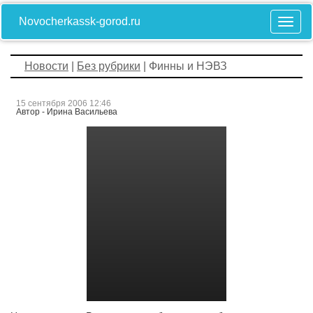
Novocherkassk-gorod.ru
Новости
|
Без рубрики
| Финны и НЭВЗ
15 сентября 2006 12:46
Автор - Ирина Васильева