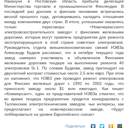
Накануне в Ростовскую область прибыла делегация
Министерства торговли и промышленности Финляндии. В
последний раз донские и финские чиновники встречались
весной прошлого года, договорившись наладить
отношения
между компаниями двух стран. В итоге, успешными оказались
только переговоры <Новочеркасского
электровозостроительного завода> с финскими железными
дорогами, которые могут привлечь предприятие для ремонта
эксплуатирующихся в этой стране советских электровозов.
Руководитель отдела внешнеэкономических связей НЭВЗа
Александр Будков рассказал, что в октябре текущего года
завод намерен участвовать в объявленном Финскими
железными дорогами тендере на выполнение ремонта 40
электровозов Sr-1. По словам Будкова, завод претендует на
двухлетний контракт стоимостью около 2,5 млн евро. При этом
он напомнил, что НЭВЗ уже проводил ремонт электровозов
для Финских железных дорог с 1992 по 2002 годы, что
приносило заводу около $1 млн ежегодно. Как пишет
«Коммерсант», один из представителей НЭВЗа отметил, что
во время тендера предприятию придется конкурировать с
Таллинским электротехническим заводом, чьи интересы, как
предполагают на новочерскасском заводе, <будут
лоббироваться на уровне Европейского союза>.
Поделиться