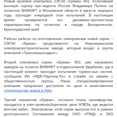
Новый грузовой электровоз 2ЭС5К «Ермак» 001, получивший
высокую оценку пре-зидента России Владимира Путина на
полигоне ВНИИЖТ в Московской области в августе текущего
года, проходит очередной этап
испытаний. В настоящее
время проверяются его динамико-прочностные
характеристики на полигоне в городе Белореченске,
Краснодарский край.
Работы работы по изготовлению электровозов новой серии –
2ЭС5К «Ермак» продолжаются на Новочеркасском
электровозостроительном заводе, который входит в группу
компаний «Трансмашхолдинг».
Второй электровоз серии, «Ермак» 002, уже направлен
заводом на полигон ВНИИЖТ в подмосковной Щербинке, где в
настоящий момент проходит испытания тормоз-ных систем,
сообщили ИА «РДЖ-Партнер.Ру» в службе по связям с
общественностью группы. Наша специализированная
компания предлагает доступное по цене и качественное
строительство домов в Уфе
.
Третий локомотив «Ермак», согласно плану производства,
находится в элек-тровозосборочном цехе НЭВЗа, где ведется
монтаж кабин. Электровозы этой серии выпуска-тся в рамках
долгосрочного Соглашения между ОАО «РЖД» и ЗАО