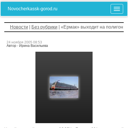
Novocherkassk-gorod.ru
Новости
|
Без рубрики
| «Ермак» выходит на полигон
24 ноября 2005 08:53
Автор - Ирина Васильева