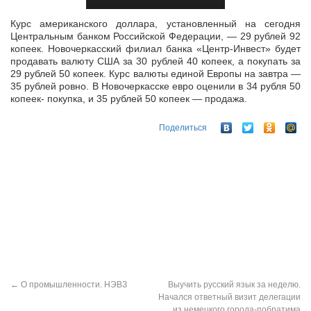
Курс американского доллара, установленный на сегодня
Центральным банком Российской Федерации, — 29 рублей 92
копеек. Новочеркасский филиал банка «Центр-Инвест» будет
продавать валюту США за 30 рублей
40 копеек, а покупать за
29 рублей 50 копеек. Курс валюты единой Европы на завтра —
35 рублей ровно. В Новочеркасске евро оценили в 34 рубля 50
копеек- покупка, и 35 рублей 50 копеек — продажа.
Поделиться
←
О промышленности. НЭВЗ
Выучить русский язык за неделю.
Начался ответный визит делегации
из немецкого города-побратима