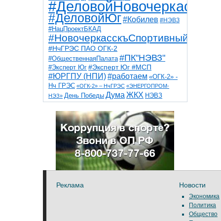
#ДеловойНовочеркасск
#ДеловойЮг
#Кобилев
#НЭВЗ
#НацПроектБКАД
#НовочеркасскъСпортивный
#НчГРЭС ПАО ОГК-2
#ПК"НЭВЗ"
#ОбщественнаяПалата
#Эксперт Юг
#Эксперт Юг #МСП
#ЮРГПУ (НПИ)
#работаем
«ОГК-2» -
Нч ГРЭС
«ОГК-2» – НчГРЭС
«ЭНЕРГОПРОМ-
Дума
ЖКХ
НЭВЗ
День Победы
НЭЗ»
ТНТ
НчГРЭС
Победа
Собор
ТПП
благоустройство
ветераны
выборы
дети
дороги
казаки
коррупция
космос
парк
общественная палата
пожар
роща
спорт
художники
театр
транспорт
Реклама
Новости
Экономика
Политика
Общество