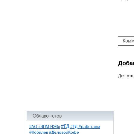
Комм
Доба
Для отп
Облако тегов
#ГД
#АО «ЭПМ-НЭЗ»
#ГД #работаем
#ДеловойКофе
#Кобилев