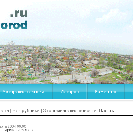
Авторские колонки
История
Камертон
ости
|
Без рубрики
| Экономические новости. Валюта.
арта 2004 00:00
р - Ирина Васильева