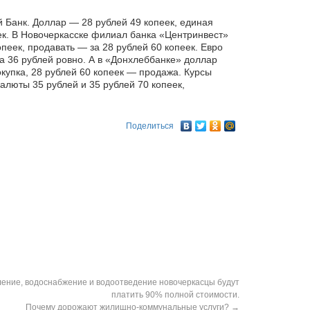
 Банк. Доллар — 28 рублей 49 копеек, единая
ек. В Новочеркасске филиал банка «Центринвест»
пеек, продавать — за 28 рублей 60 копеек. Евро
 за 36 рублей ровно. А в «Донхлеббанке» доллар
окупка, 28 рублей 60 копеек — продажа. Курсы
алюты 35 рублей и 35 рублей 70 копеек,
Поделиться
ление, водоснабжение и водоотведение новочеркасцы будут
платить 90% полной стоимости.
Почему дорожают жилищно-коммунальные услуги?
→