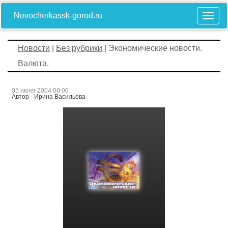
Novocherkassk-gorod.ru
Новости
|
Без рубрики
| Экономические новости.
Валюта.
05 июня 2004 00:00
Автор - Ирина Васильева