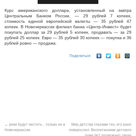
Курс американского доллара, установленный на завтра
Центральным Банком России, — 29 рублей 7 копеек,
стоимость единой европейской валюты — 35 рублей 47
копеек. В Новочеркасске филиал банка
«Центр-Инвест» будет
покупать доллар за 29 рублей 5 копеек, продавать — за 29
рублей 25 копеек. Евро — 35 рублей 30 копеек — покупка и 36
рублей ровно — продажа.
Поделиться
←
реки будут чистить…только не в
Мир детства глазами тех, кто рано
Новочеркасске
повзрослел. Воспитанники детского
дома №1 провожают своих