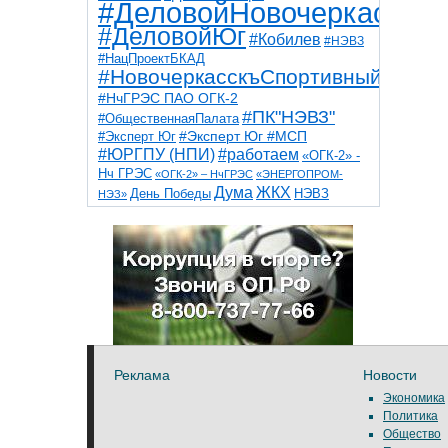
#ДеловойНовочеркасск
#ДеловойЮг
#Кобилев
#НЭВЗ
#НацПроектБКАД
#НовочеркасскъСпортивный
#НчГРЭС ПАО ОГК-2
#ПК"НЭВЗ"
#ОбщественнаяПалата
#Эксперт Юг
#Эксперт Юг #МСП
#ЮРГПУ (НПИ)
#работаем
«ОГК-2» -
Нч ГРЭС
«ОГК-2» – НчГРЭС
«ЭНЕРГОПРОМ-
Дума
ЖКХ
НЭВЗ
День Победы
НЭЗ»
ТНТ
НчГРЭС
Победа
Собор
ТПП
благоустройство
ветераны
выборы
дети
дороги
казаки
коррупция
космос
парк
общественная палата
пожар
роща
спорт
художники
театр
транспорт
Реклама
Новости
Экономика
Политика
Общество