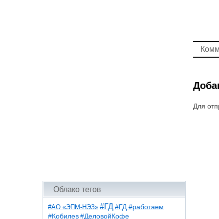
Комм
Доба
Для отп
Облако тегов
#ГД
#АО «ЭПМ-НЭЗ»
#ГД #работаем
#ДеловойКофе
#Кобилев