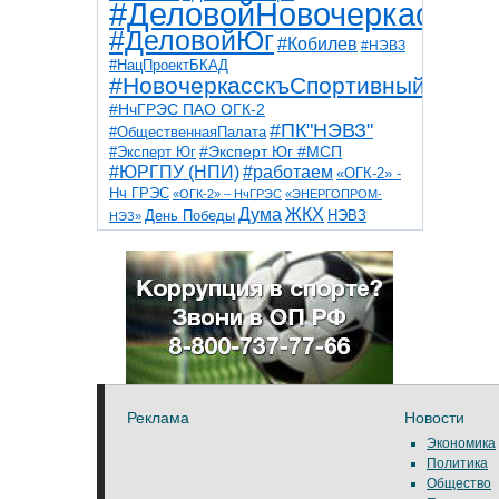
#ДеловойНовочеркасск
#ДеловойЮг
#Кобилев
#НЭВЗ
#НацПроектБКАД
#НовочеркасскъСпортивный
#НчГРЭС ПАО ОГК-2
#ПК"НЭВЗ"
#ОбщественнаяПалата
#Эксперт Юг
#Эксперт Юг #МСП
#ЮРГПУ (НПИ)
#работаем
«ОГК-2» -
Нч ГРЭС
«ОГК-2» – НчГРЭС
«ЭНЕРГОПРОМ-
Дума
ЖКХ
НЭВЗ
День Победы
НЭЗ»
ТНТ
НчГРЭС
Победа
Собор
ТПП
благоустройство
ветераны
выборы
дети
дороги
казаки
коррупция
космос
парк
общественная палата
пожар
роща
спорт
художники
театр
транспорт
Реклама
Новости
Экономика
Политика
Общество