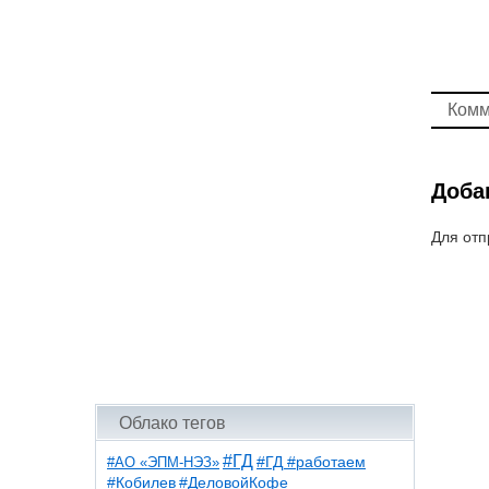
Комм
Доба
Для отп
Облако тегов
#ГД
#АО «ЭПМ-НЭЗ»
#ГД #работаем
#ДеловойКофе
#Кобилев