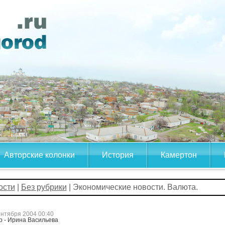
Авторские колонки
История
Камертон
ости
|
Без рубрики
| Экономические новости. Валюта.
ентября 2004 00:40
р - Ирина Васильева