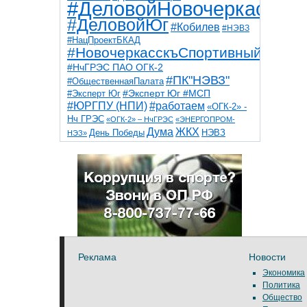
#ДеловойНовочеркасск
#ДеловойЮг
#Кобилев
#НЭВЗ
#НацПроектБКАД
#НовочеркасскъСпортивный
#НчГРЭС ПАО ОГК-2
#ПК"НЭВЗ"
#ОбщественнаяПалата
#Эксперт Юг
#Эксперт Юг #МСП
#ЮРГПУ (НПИ)
#работаем
«ОГК-2» -
Нч ГРЭС
«ОГК-2» – НчГРЭС
«ЭНЕРГОПРОМ-
Дума
ЖКХ
НЭВЗ
День Победы
НЭЗ»
ТНТ
НчГРЭС
Победа
Собор
ТПП
благоустройство
ветераны
выборы
дети
дороги
казаки
коррупция
космос
парк
общественная палата
пожар
роща
спорт
художники
театр
транспорт
Реклама
Новости
Экономика
Политика
Общество