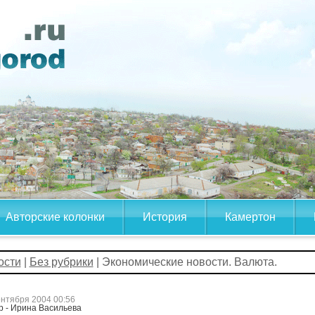
Авторские колонки
История
Камертон
ости
|
Без рубрики
| Экономические новости. Валюта.
ентября 2004 00:56
р - Ирина Васильева