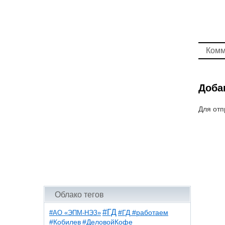
Комм
Доба
Для отп
Облако тегов
#ГД
#АО «ЭПМ-НЭЗ»
#ГД #работаем
#ДеловойКофе
#Кобилев