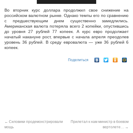
Во вторник курс доллара продолжил свое снижение на
российском валютном рынке. Однако темпы его по сравнению
с предшествующим днем существенно замедлились.
Американская валюта потеряла всего 2 копейки,
опустившись
до уровня 27 рублей 77 копеек. А курс евро продолжает
начатый накануне рост, впервые с начала апреля преодолев
уровень 36 рублей. В среду евровалюта — уже 36 рублей 6
копеек.
Поделиться
←
Силовики продемонстрировали
Прилетал к нам министр в боевом
мощь
вертолете…
→