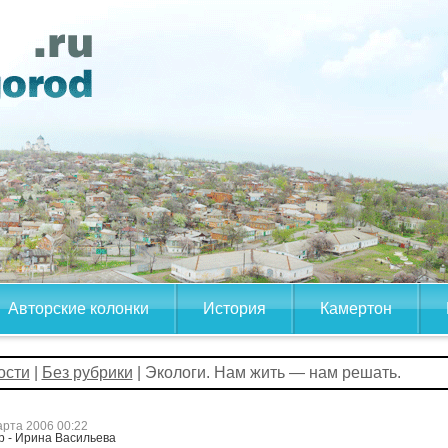
Авторские колонки
История
Камертон
ости
|
Без рубрики
| Экологи. Нам жить — нам решать.
арта 2006 00:22
р - Ирина Васильева