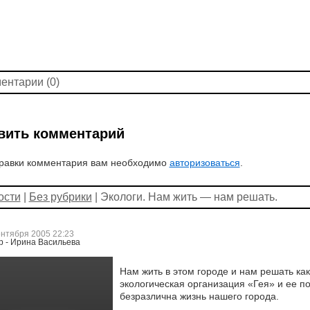
ентарии (0)
вить комментарий
равки комментария вам необходимо
авторизоваться
.
ости
|
Без рубрики
| Экологи. Нам жить — нам решать.
ентября 2005 22:23
р - Ирина Васильева
Нам жить в этом городе и нам решать ка
экологическая организация «Гея» и ее п
безразлична жизнь нашего города.