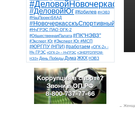
#ДеловойНовочеркасск
#ДеловойЮг
#Кобилев
#НЭВЗ
#НацПроектБКАД
#НовочеркасскъСпортивный
#НчГРЭС ПАО ОГК-2
#ПК"НЭВЗ"
#ОбщественнаяПалата
#Эксперт Юг
#Эксперт Юг #МСП
#ЮРГПУ (НПИ)
#работаем
«ОГК-2» -
Нч ГРЭС
«ОГК-2» – НчГРЭС
«ЭНЕРГОПРОМ-
Дума
ЖКХ
НЭВЗ
День Победы
НЭЗ»
ТНТ
НчГРЭС
Победа
Собор
ТПП
благоустройство
ветераны
выборы
дети
дороги
казаки
коррупция
космос
парк
общественная палата
пожар
роща
спорт
художники
театр
транспорт
←
Женщи