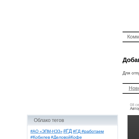
Комм
Доба
Для отп
Нов
08 с
Авто
Облако тегов
#ГД
#АО «ЭПМ-НЭЗ»
#ГД #работаем
#ДеловойКофе
#Кобилев