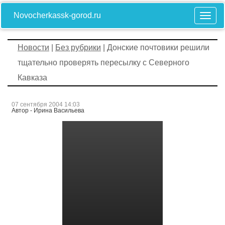
Novocherkassk-gorod.ru
Новости
|
Без рубрики
| Донские почтовики решили
тщательно проверять пересылку с Северного
Кавказа
07 сентября 2004 14:03
Автор - Ирина Васильева