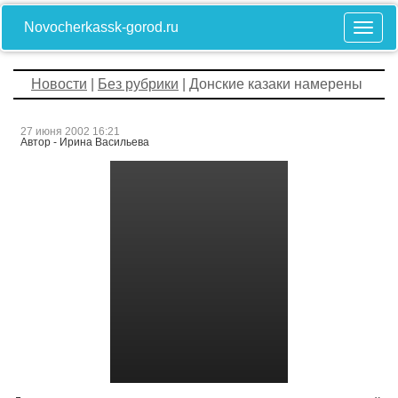
Novocherkassk-gorod.ru
Новости
|
Без рубрики
| Донские казаки намерены
27 июня 2002 16:21
Автор - Ирина Васильева