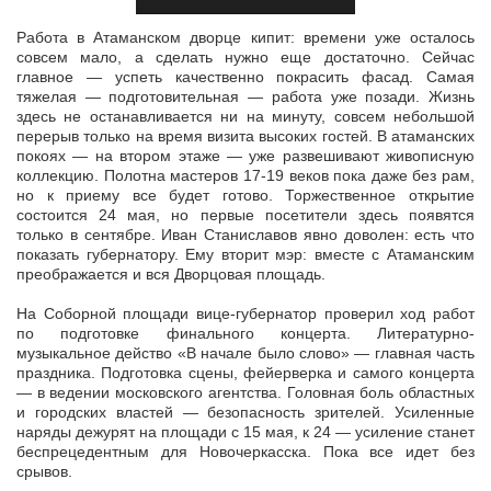
Работа в Атаманском дворце кипит: времени уже осталось
совсем мало, а сделать нужно еще достаточно. Сейчас
главное — успеть качественно покрасить фасад. Самая
тяжелая — подготовительная — работа уже
позади. Жизнь
здесь не останавливается ни на минуту, совсем небольшой
перерыв только на время визита высоких гостей. В атаманских
покоях — на втором этаже — уже развешивают живописную
коллекцию. Полотна мастеров 17-19 веков пока даже без рам,
но к приему все будет готово. Торжественное открытие
состоится 24 мая, но первые посетители здесь появятся
только в сентябре. Иван Станиславов явно доволен: есть что
показать губернатору. Ему вторит мэр: вместе с Атаманским
преображается и вся Дворцовая площадь.
На Соборной площади вице-губернатор проверил ход работ
по подготовке финального концерта. Литературно-
музыкальное действо «В начале было слово» — главная часть
праздника. Подготовка сцены, фейерверка и самого концерта
— в ведении московского агентства. Головная боль областных
и городских властей — безопасность зрителей. Усиленные
наряды дежурят на площади с 15 мая, к 24 — усиление станет
беспрецедентным для Новочеркасска. Пока все идет без
срывов.