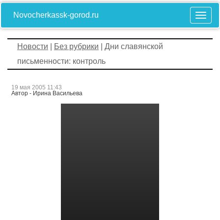
Novocherkassk-gorod.ru
Новости
|
Без рубрики
| Дни славянской
письменности: контроль
19 мая 2005 11:43
Автор - Ирина Васильева