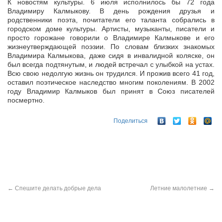
К новостям культуры. 6 июля исполнилось бы 72 года
Владимиру Калмыкову. В день рождения друзья и
родственники поэта, почитатели его таланта собрались в
городском доме культуры. Артисты, музыканты,
писатели и
просто горожане говорили о Владимире Калмыкове и его
жизнеутверждающей поэзии. По словам близких знакомых
Владимира Калмыкова, даже сидя в инвалидной коляске, он
был всегда подтянутым, и людей встречал с улыбкой на устах.
Всю свою недолгую жизнь он трудился. И прожив всего 41 год,
оставил поэтическое наследство многим поколениям. В 2002
году Владимир Калмыков был принят в Союз писателей
посмертно.
Поделиться
←
Спешите делать добрые дела
Летние малолетние
→