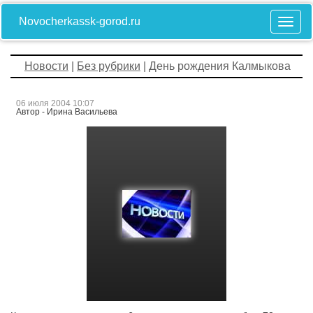
Novocherkassk-gorod.ru
Новости
|
Без рубрики
| День рождения Калмыкова
06 июля 2004 10:07
Автор - Ирина Васильева