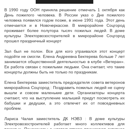
В 1990 году ООН приняла решение отмечать 1 октября как
День пожилого человека. В России указ о Дне пожилого
человека появился годом позже, в июне 1991 года. Этот день
отмечается и в Новочеркасске. В
микрорайоне Соцгород
проживает более полутора тысяч пожилых людей. В доме
культуры Электорвозосторителей в микрорайоне Соцгород
прошел праздничный концерт
Зал был не полон. Все для кого утраивался этот концерт
подойти не смогли. Елена Андреевна Бектерева больше 7 лет
занимается общественной деятельностью в клубе «Ветеран».
Ее работа связан с пожилыми людьми. Она считает, что такие
концерты должны быть не только по праздникам.
Елена Бектерева заместитель председателя совета ветеронов
микрорайона Соцгород : Поздравить пожилых людей не сцену
вышли и совсем маленькие дети. Организаторы концерта
считают, что на выступление малышей придут посмотреть их
бабушки и дедушки, а это отвлечет их от повседневных
проблем.
Лариса Чалая заместитель ДК НЭВЗ : В доме культуры
Электровозостроителей работает много коллективов для