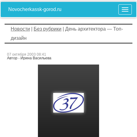
Novocherkassk-gorod.ru
Новости
|
Без рубрики
| День архитектора — Топ-
дизайн
07 октября 2003 08:41
Автор - Ирина Васильева