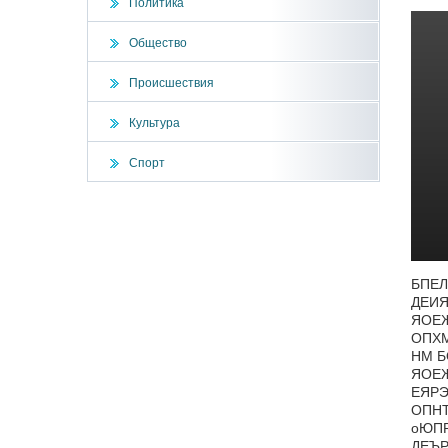
Политика
Общество
Происшествия
Культура
Спорт
БПЕЛ
ДЕИЯ
ЯОЕЖ
ОПХМ
НМ Б
ЯОЕЖ
ЕЯРЭ
ОПНТ
оЮПР
ДЕЪР