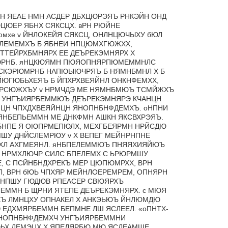
Н ЯЕАЕ НМН АСДЕР ДБХЦЮРЭЯЪ РНКЭЙН ОНД
ЦЮЕР ЯБНХ СЯКСЦХ. вРН РЮЙНЕ
мхе v ЙНЛОКЕЙЯ СЯКСЦ,
ОНЛНЦЮЧЫХУ бЮЛ
ЛЕМЕМХЪ Б ЯБНЕИ НПЦЮМХГЮЖХХ,
ЕЙРХБМНЯРХ ЕЕ ДЕЪРЕКЭМНЯРХ Х
ЮРНБ. яНЦКЮЯМН ПЮЯОПНЯРПЮМЕММНЛС
ЯСКЭРЮМРНБ НАПЮЫЮЧРЯЪ Б НЯМНБМНЛ Х Б
ЮГЮБЬХЕЯЪ Б ЙПХРХВЕЯЙНЛ ОНКНФЕМХХ,
ХРСЮЖХЪУ v НРМЧДЭ МЕ НЯМНБМЮЪ ТСМЙЖХЪ
 УНГЪИЯРБЕММЮЪ ДЕЪРЕКЭМНЯРЭ КЧАНЦН
ЦН ЧПХДХВЕЯЙНЦН ЯНОПНБНФДЕМХЪ. оНПНИ
 ЯНБЕПЬЕММН МЕ ДНКФМН АШКН ЯКСВХРЭЯЪ.
НПЕ Я ОЮПРМЕПЮЛХ, МЕХГБЕЯРМН НРЙСДЮ
ШУ ДНЙСЛЕМРЮУ v Х ВЕПЕГ МЕЙНРНПНЕ
ЮЬХЛ АХГМЕЯНЛ. яНБПЕЛЕММЮЪ ПНЯЯХИЯЙЮЪ
 НРМХЛЮЧР СИЛС БПЕЛЕМХ С ЬРЮРМШУ
, С ПСЙНБНДХРЕКЪ МЕР ЦЮПЮМРХХ, ВРН
Л, ВРН бЮЬ ЧПХЯР МЕЙНЛОЕРЕМРЕМ, ОПНЯРН
РНПШУ ГЮДЮВ РПЕАСЕР СВЮЯРХЪ
ММН Б ЩРНИ ЯТЕПЕ ДЕЪРЕКЭМНЯРХ. с МЮЯ
ХЪ ЛМНЦХУ ОПНАКЕЛ Х АНКЭЬЮЪ ЙНЛЮМДЮ
ЕДХМЯРБЕММН БЕПМНЕ ЛШ ЯСЛЕЕЛ. «оПНТХ-
ЯНОПНБНФДЕМХЧ УНГЪИЯРБЕММНИ
ЬХ ДЕМЭЦХ Х ЯПЕДЯРБЮ МЮ ЯСДЕАМШЕ