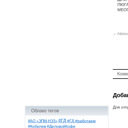
ПЮГА
МЕОП
←
Афиша
Комм
Доба
Для отп
Облако тегов
#ГД
#АО «ЭПМ-НЭЗ»
#ГД #работаем
#ДеловойКофе
#Кобилев