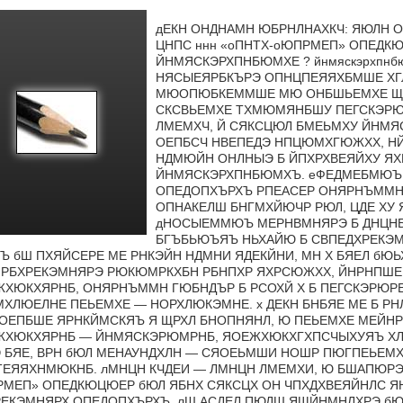
дЕКН ОНДНАМН ЮБРНЛНАХКЧ: ЯЮЛН О
ЦНПС ннн «оПНТХ-оЮПРМЕП» ОПЕДКЮ
ЙНМЯСКЭРХПНБЮМХЕ ? йнмяскэрхпнбю
НЯСЫЕЯРБКЪРЭ ОПНЦПЕЯЯХБМШЕ ХГ
МЮОПЮБКЕММШЕ МЮ ОНБШЬЕМХЕ ЩТТ
СКСВЬЕМХЕ ТХМЮМЯНБШУ ПЕГСКЭР
ЛМЕМХЧ, Й СЯКСЦЮЛ БМЕЬМХУ ЙНМ
ОЕПБСЧ НВЕПЕДЭ НПЦЮМХГЮЖХХ, НЙ
НДМЮЙН ОНЛНЫЭ Б ЙПХРХВЕЯЙХУ Я
ЙНМЯСКЭРХПНБЮМХЪ. еФЕДМЕБМЮЪ
ОПЕДОПХЪРХЪ РПЕАСЕР ОНЯРНЪММН
ОПНАКЕЛШ БНГМХЙЮЧР РЮЛ, ЦДЕ ХУ
дНОСЫЕММЮЪ МЕРНВМНЯРЭ Б ДНЦНБ
БГЪБЬЮЪЯЪ НЬХАЙЮ Б СВПЕДХРЕКЭМ
Ъ бШ ПХЯЙСЕРЕ МЕ РНКЭЙН НДМНИ ЯДЕКЙНИ, МН Х БЯЕЛ б
РБХРЕКЭМНЯРЭ РЮКЮМРКХБН РБНПХР ЯХРСЮЖХХ, ЙНРНПШЕ
ХЮКХЯРНБ, ОНЯРНЪММН ГЮБНДЪР Б РСОХЙ Х Б ПЕГСКЭРЮРЕ
ХЛЮЕЛНЕ ПЕЬЕМХЕ — НОРХЛЮКЭМНЕ. х ДЕКН БНБЯЕ МЕ Б РН
ОЕПБШЕ ЯРНКЙМСКЯЪ Я ЩРХЛ БНОПНЯНЛ, Ю ПЕЬЕМХЕ МЕЙН
ХЮКХЯРНБ — ЙНМЯСКЭРЮМРНБ, ЯОЕЖХЮКХГХПСЧЫХУЯЪ ХЛЕ
 БЯЕ, ВРН бЮЛ МЕНАУНДХЛН — СЯОЕЬМШИ НОШР ПЮГПЕЬЕМ
ЕЯЯХНМЮКНБ. лМНЦН КЧДЕИ — ЛМНЦН ЛМЕМХИ, Ю БШАПЮРЭ 
МЕП» ОПЕДКЮЦЮЕР бЮЛ ЯБНХ СЯКСЦХ ОН ЧПХДХВЕЯЙНЛС 
ЕКЭМНЯРХ ОПЕДОПХЪРХЪ. лШ АСДЕЛ ПЮДШ ЯЩЙНМНЛХРЭ бЮ