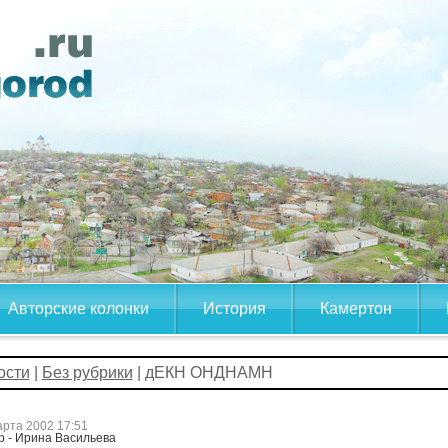
Авторские колонки
История
Камертон
ости
|
Без рубрики
| дЕКН ОНДНАМН
арта 2002 17:51
р - Ирина Васильева