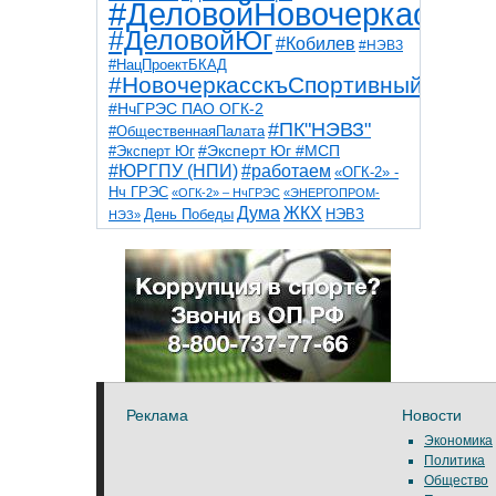
#ДеловойНовочеркасск
#ДеловойЮг
#Кобилев
#НЭВЗ
#НацПроектБКАД
#НовочеркасскъСпортивный
#НчГРЭС ПАО ОГК-2
#ПК"НЭВЗ"
#ОбщественнаяПалата
#Эксперт Юг
#Эксперт Юг #МСП
#ЮРГПУ (НПИ)
#работаем
«ОГК-2» -
Нч ГРЭС
«ОГК-2» – НчГРЭС
«ЭНЕРГОПРОМ-
Дума
ЖКХ
НЭВЗ
День Победы
НЭЗ»
ТНТ
НчГРЭС
Победа
Собор
ТПП
благоустройство
ветераны
выборы
дети
дороги
казаки
коррупция
космос
парк
общественная палата
пожар
роща
спорт
художники
театр
транспорт
Реклама
Новости
Экономика
Политика
Общество