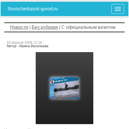
Novocherkassk-gorod.ru
Новости
|
Без рубрики
| C официальным визитом
18 апреля 2006 22:26
Автор - Ирина Васильева