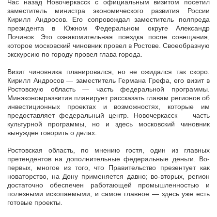
Час назад Новочеркасск с официальным визитом посетил
заместитель министра экономического развития России
Кирилл Андросов. Его сопровождал заместитель полпреда
президента в Южном Федеральном округе
Александр
Починок. Это ознакомительная поездка после совещания,
которое московский чиновник провел в Ростове. Своеобразную
экскурсию по городу провел глава города.
Визит чиновника планировался, но не ожидался так скоро.
Кирилл Андросов — заместитель Германа Грефа, его визит в
Ростовскую область — часть федеральной программы.
Минэкономразвития планирует рассказать главам регионов об
инвестиционных проектах и возможностях, которые им
предоставляет федеральный центр. Новочеркасск — часть
культурной программы, но и здесь московский чиновник
вынужден говорить о делах.
Ростовская область, по мнению гостя, один из главных
претендентов на дополнительные федеральные деньги. Во-
первых, многое из того, что Правительство презентует как
новаторство, на Дону применяется давно; во-вторых, регион
достаточно обеспечен работающей промышленностью и
полезными ископаемыми, и самое главное — здесь уже есть
готовые проекты.