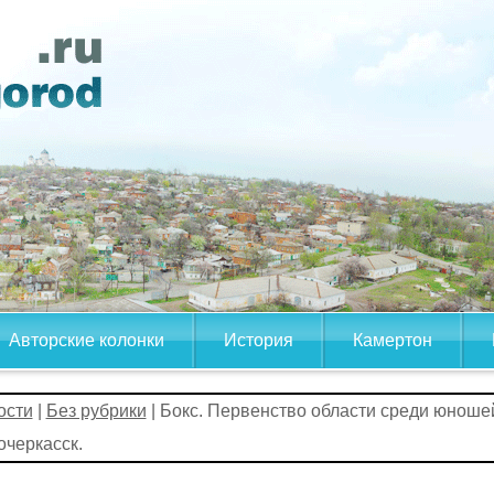
Авторские колонки
История
Камертон
ости
|
Без рубрики
| Бокс. Первенство области среди юношей
черкасск.