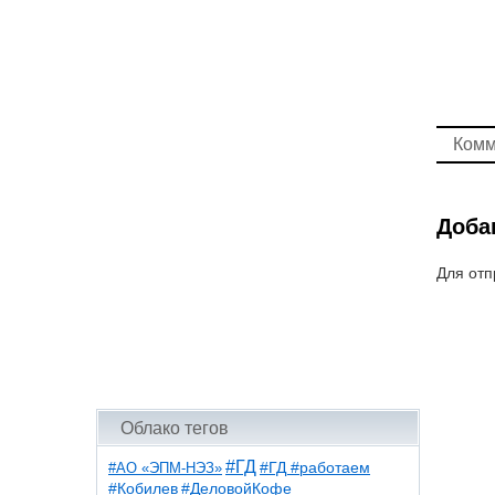
Комм
Доба
Для отп
Облако тегов
#ГД
#АО «ЭПМ-НЭЗ»
#ГД #работаем
#ДеловойКофе
#Кобилев