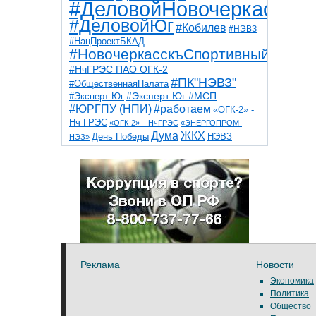
#ДеловойНовочеркасск
#ДеловойЮг
#Кобилев
#НЭВЗ
#НацПроектБКАД
#НовочеркасскъСпортивный
#НчГРЭС ПАО ОГК-2
#ПК"НЭВЗ"
#ОбщественнаяПалата
#Эксперт Юг
#Эксперт Юг #МСП
#ЮРГПУ (НПИ)
#работаем
«ОГК-2» -
Нч ГРЭС
«ОГК-2» – НчГРЭС
«ЭНЕРГОПРОМ-
Дума
ЖКХ
НЭВЗ
День Победы
НЭЗ»
ТНТ
НчГРЭС
Победа
Собор
ТПП
благоустройство
ветераны
выборы
дети
дороги
казаки
коррупция
космос
парк
общественная палата
пожар
роща
спорт
художники
театр
транспорт
Реклама
Новости
Экономика
Политика
Общество