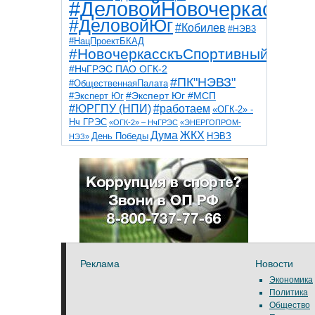
#ДеловойНовочеркасск
#ДеловойЮг
#Кобилев
#НЭВЗ
#НацПроектБКАД
#НовочеркасскъСпортивный
#НчГРЭС ПАО ОГК-2
#ПК"НЭВЗ"
#ОбщественнаяПалата
#Эксперт Юг
#Эксперт Юг #МСП
#ЮРГПУ (НПИ)
#работаем
«ОГК-2» -
Нч ГРЭС
«ОГК-2» – НчГРЭС
«ЭНЕРГОПРОМ-
Дума
ЖКХ
НЭВЗ
День Победы
НЭЗ»
ТНТ
НчГРЭС
Победа
Собор
ТПП
благоустройство
ветераны
выборы
дети
дороги
казаки
коррупция
космос
парк
общественная палата
пожар
роща
спорт
художники
театр
транспорт
Реклама
Новости
Экономика
Политика
Общество