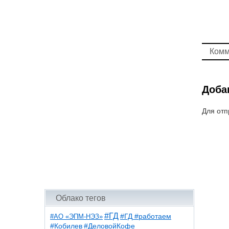
Комм
Доба
Для отп
Облако тегов
#ГД
#АО «ЭПМ-НЭЗ»
#ГД #работаем
#ДеловойКофе
#Кобилев