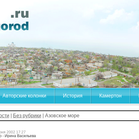
Авторские колонки
История
Камертон
ости
|
Без рубрики
| Азовское море
юня 2002 17:27
р - Ирина Васильева