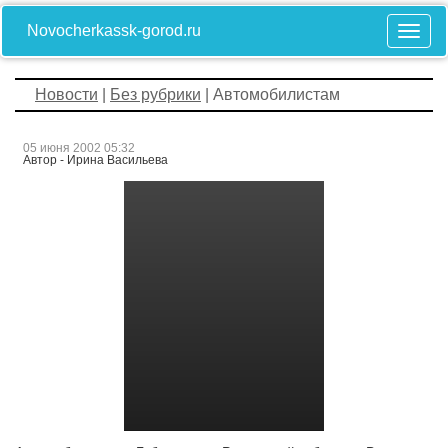
Novocherkassk-gorod.ru
Новости
|
Без рубрики
| Автомобилистам
05 июня 2002 05:32
Автор - Ирина Васильева