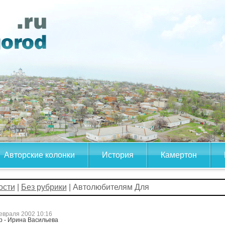
Авторские колонки
История
Камертон
ости
|
Без рубрики
| Автолюбителям Для
евраля 2002 10:16
р - Ирина Васильева