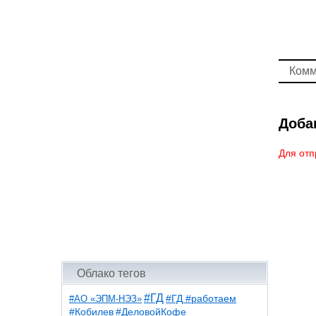
Комм
Доба
Для отп
Облако тегов
#ГД
#АО «ЭПМ-НЭЗ»
#ГД #работаем
#ДеловойКофе
#Кобилев