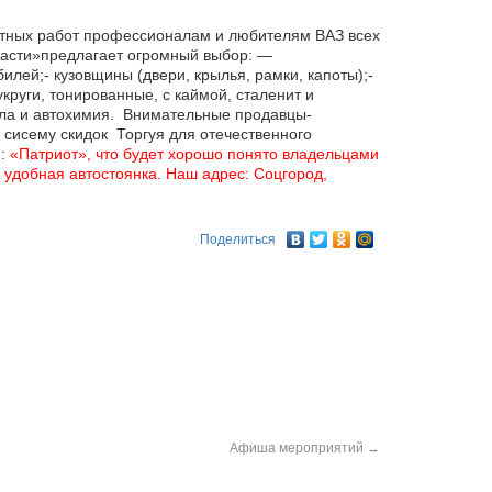
тных работ профессионалам и любителям ВАЗ всех
асти»предлагает огромный выбор: —
билей;-
кузовщины (двери, крылья, рамки, капоты);-
укруги, тонированные, с каймой, сталенит и
асла и автохимия. Внимательные продавцы-
 сисему скидок Торгуя для отечественного
я:
«Патриот», что будет хорошо понято владельцами
 удобная автостоянка. Наш адрес: Соцгород,
Поделиться
Афиша мероприятий
→