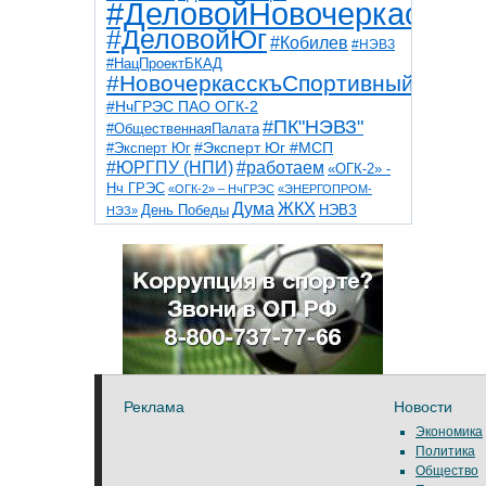
#ДеловойНовочеркасск
#ДеловойЮг
#Кобилев
#НЭВЗ
#НацПроектБКАД
#НовочеркасскъСпортивный
#НчГРЭС ПАО ОГК-2
#ПК"НЭВЗ"
#ОбщественнаяПалата
#Эксперт Юг
#Эксперт Юг #МСП
#ЮРГПУ (НПИ)
#работаем
«ОГК-2» -
Нч ГРЭС
«ОГК-2» – НчГРЭС
«ЭНЕРГОПРОМ-
Дума
ЖКХ
НЭВЗ
День Победы
НЭЗ»
ТНТ
НчГРЭС
Победа
Собор
ТПП
благоустройство
ветераны
выборы
дети
дороги
казаки
коррупция
космос
парк
общественная палата
пожар
роща
спорт
художники
театр
транспорт
Реклама
Новости
Экономика
Политика
Общество