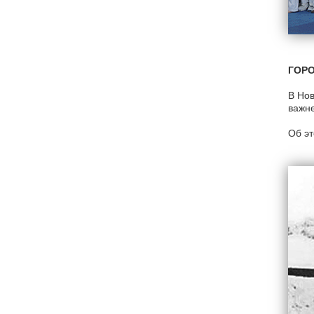
ГОР
В Нов
важне
Об эт