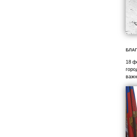
БЛАГ
18 ф
горо
важн