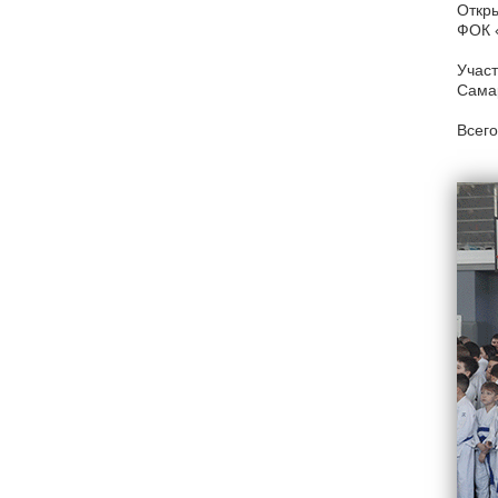
Откры
ФОК «
Участ
Самар
Всего