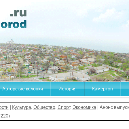
Авторские колонки
История
Камертон
ости
|
Культура
,
Общество
,
Спорт
,
Экономика
| Анонс выпус
220)