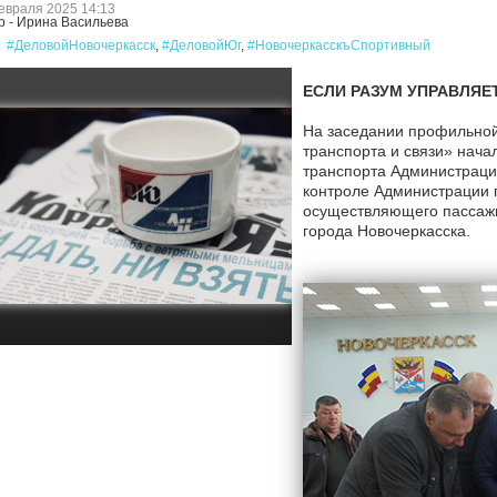
евраля 2025 14:13
р - Ирина Васильева
#ДеловойНовочеркасск
,
#ДеловойЮг
,
#НовочеркасскъСпортивный
ЕСЛИ РАЗУМ УПРАВЛЯЕ
На заседании профильной
транспорта и связи» нач
транспорта Администраци
контроле Администрации 
осуществляющего пассаж
города Новочеркасска.