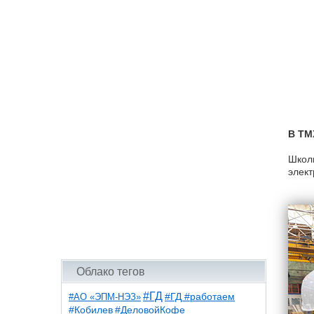
В ТМ
Школь
элект
Облако тегов
#ГД
#АО «ЭПМ-НЭЗ»
#ГД #работаем
#ДеловойКофе
#Кобилев