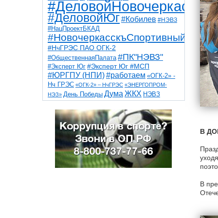
#ДеловойНовочеркасск
#ДеловойЮг
#Кобилев
#НЭВЗ
#НацПроектБКАД
#НовочеркасскъСпортивный
#НчГРЭС ПАО ОГК-2
#ПК"НЭВЗ"
#ОбщественнаяПалата
#Эксперт Юг
#Эксперт Юг #МСП
#ЮРГПУ (НПИ)
#работаем
«ОГК-2» -
Нч ГРЭС
«ОГК-2» – НчГРЭС
«ЭНЕРГОПРОМ-
Дума
ЖКХ
НЭВЗ
День Победы
НЭЗ»
ТНТ
НчГРЭС
Победа
Собор
ТПП
благоустройство
ветераны
выборы
дети
дороги
казаки
коррупция
космос
В ДО
парк
общественная палата
пожар
роща
спорт
художники
театр
транспорт
Празд
уходя
поэто
В пре
Отече