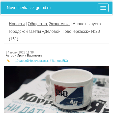
Novocherkassk-gorod.ru
Новости
|
Общество
,
Экономика
| Анонс выпуска
городской газеты «Деловой Новочеркасск» №28
(151)
24 июля 2023 11:38
Автор - Ирина Васильева
#ДеловойНовочеркасск
,
#ДеловойЮг