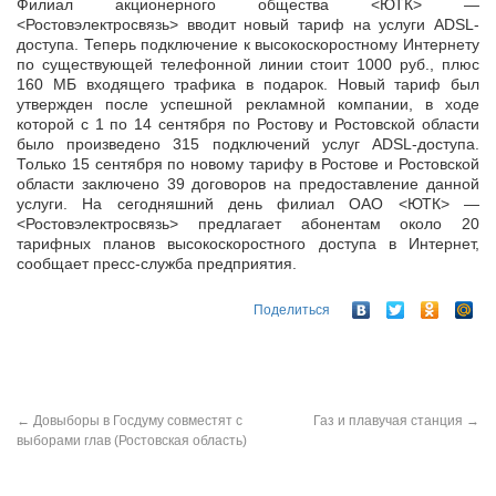
Филиал акционерного общества <ЮТК> —
<Ростовэлектросвязь> вводит новый тариф на услуги ADSL-
доступа. Теперь подключение к высокоскоростному Интернету
по существующей телефонной линии стоит 1000 руб.,
плюс
160 МБ входящего трафика в подарок. Новый тариф был
утвержден после успешной рекламной компании, в ходе
которой с 1 по 14 сентября по Ростову и Ростовской области
было произведено 315 подключений услуг ADSL-доступа.
Только 15 сентября по новому тарифу в Ростове и Ростовской
области заключено 39 договоров на предоставление данной
услуги. На сегодняшний день филиал ОАО <ЮТК> —
<Ростовэлектросвязь> предлагает абонентам около 20
тарифных планов высокоскоростного доступа в Интернет,
сообщает пресс-служба предприятия.
Поделиться
←
Довыборы в Госдуму совместят с
Газ и плавучая станция
→
выборами глав (Ростовская область)