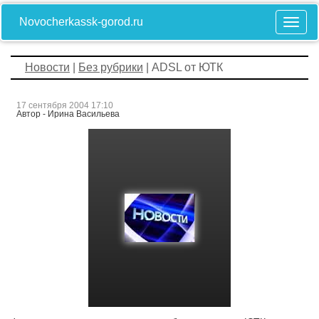
Novocherkassk-gorod.ru
Новости
|
Без рубрики
| АDSL от ЮТК
17 сентября 2004 17:10
Автор - Ирина Васильева