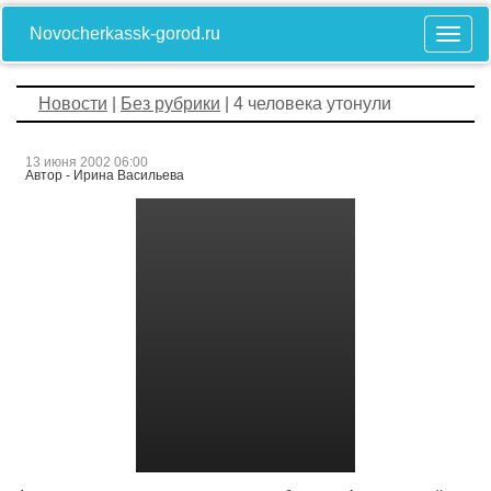
Novocherkassk-gorod.ru
Новости
|
Без рубрики
| 4 человека утонули
13 июня 2002 06:00
Автор - Ирина Васильева