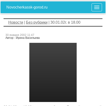
Novocherkassk-gorod.ru
Новости
|
Без рубрики
| 30.01.02г. в 18.00
30 января 2002 11:47
Автор - Ирина Васильева