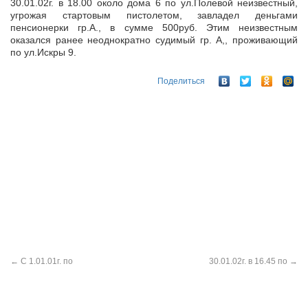
30.01.02г. в 18.00 около дома 6 по ул.Полевой неизвестный,
угрожая стартовым пистолетом, завладел деньгами
пенсионерки гр.А., в сумме 500руб. Этим неизвестным
оказался ранее неоднократно судимый гр.
А,, проживающий
по ул.Искры 9.
Поделиться
←
С 1.01.01г. по
30.01.02г. в 16.45 по
→