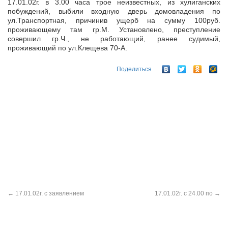
17.01.02г. в 3.00 часа трое неизвестных, из хулиганских
побуждений, выбили входную дверь домовладения по
ул.Транспортная, причинив ущерб на сумму 100руб.
проживающему там гр.М. Установлено,
преступление
совершил гр.Ч., не работающий, ранее судимый,
проживающий по ул.Клещева 70-А.
Поделиться
←
17.01.02г. с заявлением
17.01.02г. с 24.00 по
→