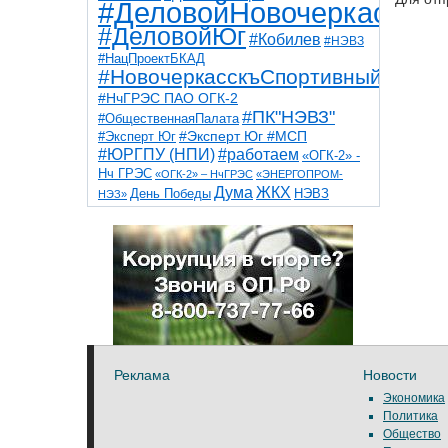
#ДеловойНовочеркасск
#ДеловойЮг
#Кобилев
#НЭВЗ
#НацПроектБКАД
#НовочеркасскъСпортивный
#НчГРЭС ПАО ОГК-2
#ПК"НЭВЗ"
#ОбщественнаяПалата
#Эксперт Юг
#Эксперт Юг #МСП
#ЮРГПУ (НПИ)
#работаем
«ОГК-2» -
Нч ГРЭС
«ОГК-2» – НчГРЭС
«ЭНЕРГОПРОМ-
Дума
ЖКХ
НЭВЗ
День Победы
НЭЗ»
ТНТ
НчГРЭС
Победа
Собор
ТПП
благоустройство
ветераны
выборы
дети
дороги
казаки
коррупция
космос
парк
общественная палата
пожар
роща
спорт
художники
театр
транспорт
Реклама
Новости
Экономика
Политика
Общество