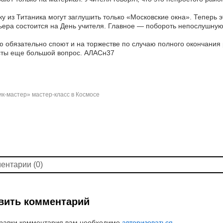
у из Титаника могут заглушить только «Московские окна». Теперь 
ера состоится на День учителя. Главное — побороть непослушную
 обязательно споют и на торжестве по случаю полного окончания 
сты еще большой вопрос. АЛАСн37
к-мастер» мастер-класс в Космосе
ентарии (0)
вить комментарий
равки комментария вам необходимо
авторизоваться
.