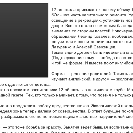
12-ая школа привыкает к новому облику.
бОльшая часть капитального ремонта. Уд
освещение в рекреациях,
установить нов
дворе. Все это стало возможным благод
внимания со стороны властей Новочерка
образования Леонид Ковалев, пообещал,
же учителя и воспитанники пытаются жит
Лазуренко и Алексей Свеженцев.
Таким видно должен быть идеальный клас
(Подтверждение тому — победа в соответ
и той же форме. И вместе поют английск
Форма — решение родителей. Таких класс
изучают английский, в другом — экологи
е отдаляются от детства.
ют о прожитом воспитанники 12-ой школы в поэтическом клубе. Мн
одной газете. Тех, кто только начинает, к тому, что поэзия не тольк
можно продолжить работу предшественников. Экологический школь
едная зона теперь далека от совершенства. В ответ будущее поко
 разбрасывать его по почтовым ящикам злостных нарушителей спо
 — это тоже борьба за красоту. Занятия ведет бывшая воспитанни
ают только на материал. Учителя говорят, что это непростого райо