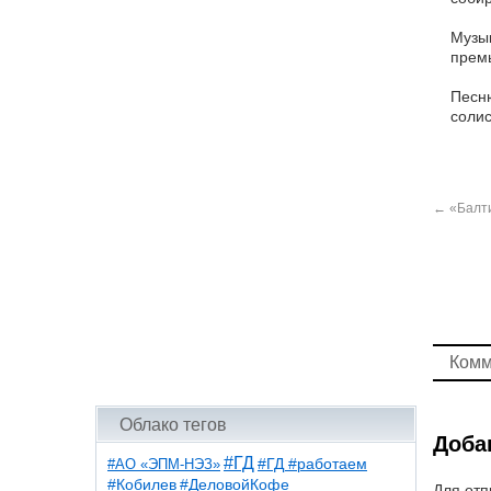
Музык
премь
Песню
соли
←
«Балти
Комм
Облако тегов
Доба
#ГД
#АО «ЭПМ-НЭЗ»
#ГД #работаем
#ДеловойКофе
#Кобилев
Для отп