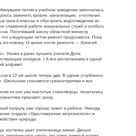
 Минувшим летом в учебном заведении закончилась
алось заменить кровлю, канализацию, отопление,
ые окна в классах и обустроить водоотведение во
аря слаженной работе комунальных служб и особого
сска. Посетивший школу областной министр
 что следующим летом ремонт продолжится. Пока
ь по-новому. О жизни после ремонта — Алексей
с. Указка в руках лучшего учителя Дона.
ствующем конкурсе. ) А все воспитанники в одной
ий алфавит.
ов в 12-ой школе теперь два. В одном углубленно
ю. Школьники становятся гуманитариями и все
огие из них уже маститые стихотворцы: печатались
о романтика приучают сразу.
ный патруль уже хорошо знают в районе. Некогда
ление создало «Удостоверение загрязнителя» и
койствия природы.
ца, костюмы шьет учительница химии. Деньги
на, окружающего школу, это очень важный аспект.