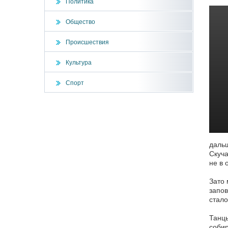
Политика
Общество
Происшествия
Культура
Спорт
дальш
Скуча
не в 
Зато 
запов
стало
Танцы
собир