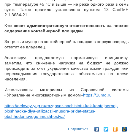
при температуре +5 °С и выше — не реже одного раза в семь
суток. Такое правило установлено пунктом 13 СанПиН
2.1.3684-21.
Кто несет административную ответственность за плохое
содержание контейнерной площадки
За грязь и мусор на контейнерной площадке в первую очередь
ответит ее владелец.
Анализируя предлагаемую нормативную инициативу,
заметим, что снижение нагрузки на бюджет не должно
происходить за счет ухудшения качества жизни граждан или
перекладывания государственных обязательств на плечи
населения.
Использованы материалы из Справочной системы
«Управление многоквартирным домом»
https://1umd.ru
https://delovoy-yug.ru/razgovor-nachistotu-kak-kontejnernoj-
ploshhadke-dlya-utilizaczii-musora-pridat-status-
obshhedomovogo-imushhestva/
Поделиться