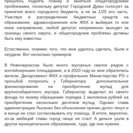
пришлось поднять планку и заняться общегородскими
проблемами, поскольку депутат Городской Думы голосует за
принятия всего городского бюджета, а не за 1/25 его часть.
Участвуя в распределении бюджетных средств на
образование, здравоохранение или ЖКХ и выбирая то или
иное направление, любой депутат непременно выходит за
границы своего округа, и общегородские проблемы должны
быть ему известны.
Естественно, помимо того, что мне удалось сделать, были и
неудачи. Вот несколько примеров:
В Новочеркасске было много мусорных свалок рядом с
контейнерными площадками, и в 2020 году ко мне обратились
жители, Департамент ЖКХ и профильное Министерство РО с
просьбой попросить у Губернатора дополнительное
финансирование на приобретение мульд для
крупногабаритного мусора. Губернатор выделил из своего
фонда по моему обращению порядка 1 миллиона рублей на
приобретение нескольких десятков мульд. Однако глава
администрации Лысенко без объяснения причин долго тянул и
в конце не стал согласовывать эту помощь. В итоге, вероятно,
из-за амбиций главы город чище не стал! А деньги ушли в
другое муниципальное образование, туда, где они нужнее.