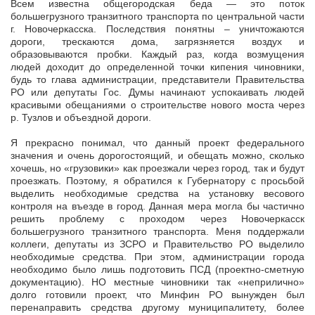
Всем известна общегородская беда — это поток
большегрузного транзитного транспорта по центральной части
г. Новочеркасска. Последствия понятны – уничтожаются
дороги, трескаются дома, загрязняется воздух и
образовываются пробки. Каждый раз, когда возмущения
людей доходит до определенной точки кипения чиновники,
будь то глава администрации, представители Правительства
РО или депутаты Гос. Думы начинают успокаивать людей
красивыми обещаниями о строительстве нового моста через
р. Тузлов и объездной дороги.
Я прекрасно понимал, что данный проект федерального
значения и очень дорогостоящий, и обещать можно, сколько
хочешь, но «грузовики» как проезжали через город, так и будут
проезжать. Поэтому, я обратился к Губернатору с просьбой
выделить необходимые средства на установку весового
контроля на въезде в город. Данная мера могла бы частично
решить проблему с проходом через Новочеркасск
большегрузного транзитного транспорта. Меня поддержали
коллеги, депутаты из ЗСРО и Правительство РО выделило
необходимые средства. При этом, администрации города
необходимо было лишь подготовить ПСД (проектно-сметную
документацию). НО местные чиновники так «неприлично»
долго готовили проект, что Минфин РО вынужден был
перенаправить средства другому муниципалитету, более