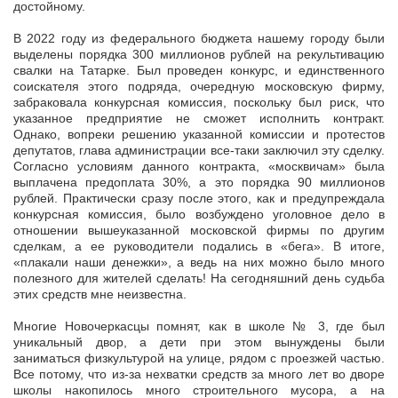
достойному.
В 2022 году из федерального бюджета нашему городу были
выделены порядка 300 миллионов рублей на рекультивацию
свалки на Татарке. Был проведен конкурс, и единственного
соискателя этого подряда, очередную московскую фирму,
забраковала конкурсная комиссия, поскольку был риск, что
указанное предприятие не сможет исполнить контракт.
Однако, вопреки решению указанной комиссии и протестов
депутатов, глава администрации все-таки заключил эту сделку.
Согласно условиям данного контракта, «москвичам» была
выплачена предоплата 30%, а это порядка 90 миллионов
рублей. Практически сразу после этого, как и предупреждала
конкурсная комиссия, было возбуждено уголовное дело в
отношении вышеуказанной московской фирмы по другим
сделкам, а ее руководители подались в «бега». В итоге,
«плакали наши денежки», а ведь на них можно было много
полезного для жителей сделать! На сегодняшний день судьба
этих средств мне неизвестна.
Многие Новочеркасцы помнят, как в школе № 3, где был
уникальный двор, а дети при этом вынуждены были
заниматься физкультурой на улице, рядом с проезжей частью.
Все потому, что из-за нехватки средств за много лет во дворе
школы накопилось много строительного мусора, а на