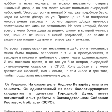
лобби» и если молчать, то можно незаметно потерять
школьный двор, а на его месте может появиться очередной
небоскреб. Этого допустить нельзя! У нас уже подобное было,
когда на месте д/сада на ул. Просвещения был построена
многоэтажная высотка и то, что здания д/сада являлось
памятником это «их» не остановило. Из всех историй, более
всего у меня болит душа за родную школу, в которой учились
все, начиная от наших с женой родителей, нас самих и
заканчивая нашими детьми и теперь уже и внуками.
По всем вышеуказанным незаконным действиям чиновников
мною были поданы заявления в т. ч. о преступлениях, я
выходил в пикеты и требовал отставки главы администрации.
И как показало время, я не так уж был неправ, очередной
сити-менеджер оказался в СИЗО. Хочу добавить, у меня
достаточно желаний, сил и опыта, в том числе и для того,
чтобы продолжить незаконченные дела.
От Редакции
.
На самом деле, Андрею Кутырёву опыта не
занимать. Он единственный из всех баллотирующихся
кандидатов в депутаты Городской Думы, имеет
пятилетний опыт работы в Законодательном Собрании
Ростовской области (ЗСРО).
Публикация оплачена из средств избирательного фонда