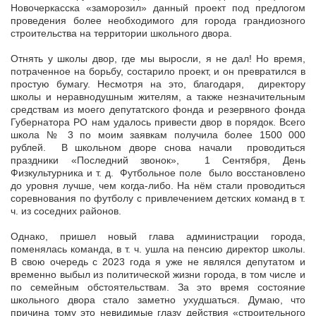
Новочеркасска «заморозил» данный проект под предлогом
проведения более необходимого для города грандиозного
строительства на территории школьного двора.
Отнять у школы двор, где мы выросли, я не дал! Но время,
потраченное на борьбу, состарило проект, и он превратился в
простую бумагу. Несмотря на это, благодаря, директору
школы и неравнодушным жителям, а также незначительным
средствам из моего депутатского фонда и резервного фонда
Губернатора РО нам удалось привести двор в порядок. Всего
школа № 3 по моим заявкам получила более 1500 000
рублей. В школьном дворе снова начали проводиться
праздники «Последний звонок», 1 Сентября, День
Физкультурника и т. д. Футбольное поле было восстановлено
до уровня лучше, чем когда-либо. На нём стали проводиться
соревнования по футболу с привлечением детских команд в т.
ч. из соседних районов.
Однако, пришел новый глава администрации города,
поменялась команда, в т. ч. ушла на пенсию директор школы.
В свою очередь с 2023 года я уже не являлся депутатом и
временно выбыл из политической жизни города, в том числе и
по семейным обстоятельствам. За это время состояние
школьного двора стало заметно ухудшаться. Думаю, что
причина тому это невидимые глазу действия «строительного