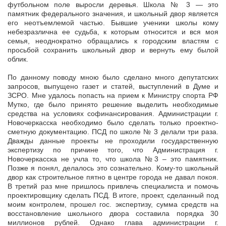
футбольном поле выросли деревья. Школа № 3 — это
памятник федерального значения, и школьный двор является
его неотъемлемой частью. Бывшие ученики школы кому
небезразлична ее судьба, к которым относится и вся моя
семья, неоднократно обращались к городским властям с
просьбой сохранить школьный двор и вернуть ему былой
облик.
По данному поводу мною было сделано много депутатских
запросов, выпущено газет и статей, выступлений в Думе и
ЗСРО. Мне удалось попасть на прием к Министру спорта РФ
Мутко, где было принято решение выделить необходимые
средства на условиях софинансирования. Администрации г.
Новочеркасска необходимо было сделать только проектно-
сметную документацию. ПСД по школе № 3 делали три раза.
Дважды данные проекты не проходили государственную
экспертизу по причине того, что Администрация г.
Новочеркасска не учла то, что школа №3 – это памятник.
Позже я понял, делалось это сознательно. Кому-то школьный
двор как строительное пятно в центре города не давал покоя.
В третий раз мне пришлось привлечь специалиста и помочь
проектировщику сделать ПСД. В итоге, проект, сделанный под
моим контролем, прошел гос. экспертизу, сумма средств на
восстановление школьного двора составила порядка 30
миллионов рублей. Однако глава администрации г.