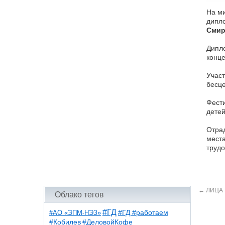
На ми
дипло
Смир
Дипло
конц
Участ
бесце
Фести
детей
Отрад
места
трудо
←
ЛИЦА 
Облако тегов
#ГД
#АО «ЭПМ-НЭЗ»
#ГД #работаем
#ДеловойКофе
#Кобилев