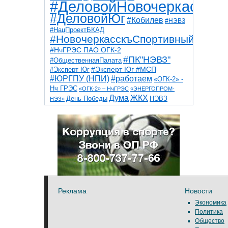
#ДеловойНовочеркасск
#ДеловойЮг
#Кобилев
#НЭВЗ
#НацПроектБКАД
#НовочеркасскъСпортивный
#НчГРЭС ПАО ОГК-2
#ПК"НЭВЗ"
#ОбщественнаяПалата
#Эксперт Юг
#Эксперт Юг #МСП
#ЮРГПУ (НПИ)
#работаем
«ОГК-2» -
Нч ГРЭС
«ОГК-2» – НчГРЭС
«ЭНЕРГОПРОМ-
Дума
ЖКХ
НЭВЗ
День Победы
НЭЗ»
ТНТ
НчГРЭС
Победа
Собор
ТПП
благоустройство
ветераны
выборы
дети
дороги
казаки
коррупция
космос
парк
общественная палата
пожар
роща
спорт
художники
театр
транспорт
Реклама
Новости
Экономика
Политика
Общество