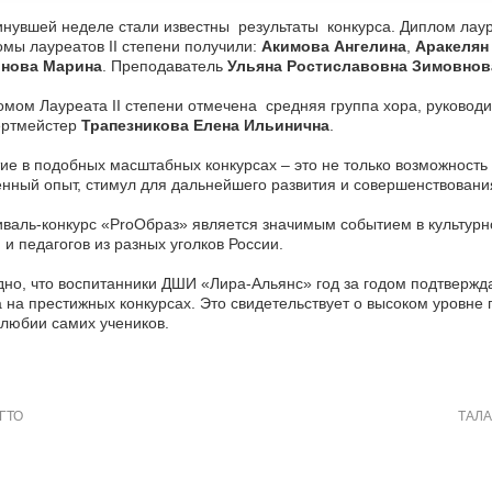
нувшей неделе стали известны результаты конкурса. Диплом лаур
мы лауреатов II степени получили:
Акимова Ангелина
,
Аракелян
нова Марина
. Преподаватель
Ульяна Ростиславовна Зимовнов
мом Лауреата II степени отмечена средняя группа хора, руковод
ертмейстер
Трапезникова Елена Ильинична
.
ие в подобных масштабных конкурсах – это не только возможность
нный опыт, стимул для дальнейшего развития и совершенствовани
валь-конкурс «ProОбраз» является значимым событием в культур
 и педагогов из разных уголков России.
но, что воспитанники ДШИ «Лира-Альянс» год за годом подтверж
 на престижных конкурсах. Это свидетельствует о высоком уровне
любии самих учеников.
ГТО
ТАЛА