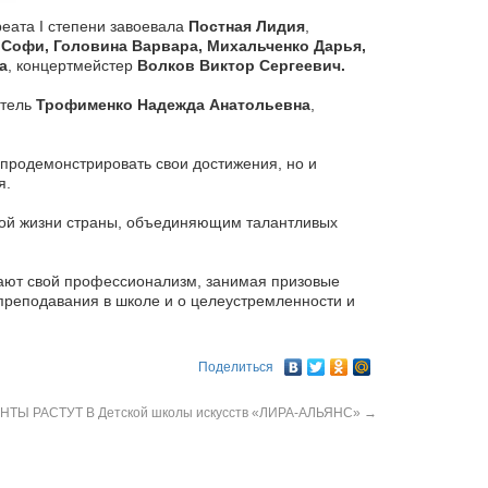
еата I степени завоевала
Постная Лидия
,
 Софи, Головина Варвара, Михальченко Дарья,
а
, концертмейстер
Волков Виктор Сергеевич.
итель
Трофименко Надежда Анатольевна
,
 продемонстрировать свои достижения, но и
я.
ной жизни страны, объединяющим талантливых
дают свой профессионализм, занимая призовые
 преподавания в школе и о целеустремленности и
Поделиться
НТЫ РАСТУТ В Детской школы искусств «ЛИРА-АЛЬЯНС»
→