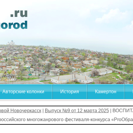
Авторские колонки
История
Камертон
овой Новочеркасск
|
Выпуск №9 от 12 марта 2025
| ВОСПИТ
российского многожанрового фестиваля-конкурса «ProОбра